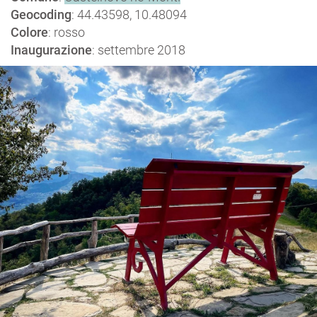
Geocoding
: 44.43598, 10.48094
Colore
: rosso
Inaugurazione
: settembre 2018