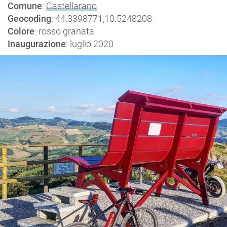
Comune
:
Castellarano
Geocoding
: 44.3398771,10.5248208
Colore
: rosso granata
Inaugurazione
: luglio 2020