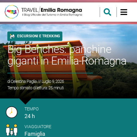
ESCURSIONI E TREKKING
Big Benches: panchine
giganti in Emilia-Romagna
di
Celestina Paglia
/// Luglio 9, 2026
Tempo stimato di lettura:
25
minuti
TEMPO
24 h
VIAGGIATORE
Famiglia