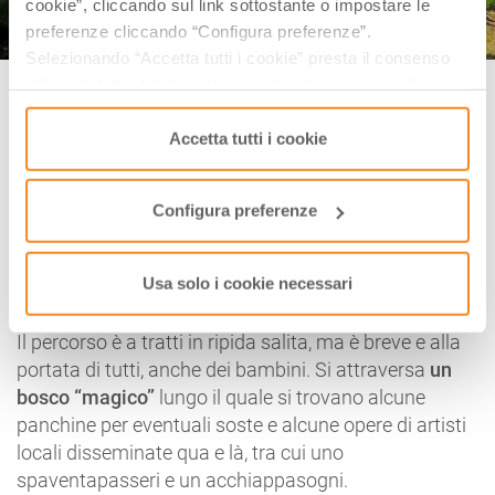
cookie”, cliccando sul link sottostante o impostare le
preferenze cliccando “Configura preferenze”.
Selezionando “Accetta tutti i cookie” presta il consenso
Big Bench Ligonchio, Ventasso (RE) | Credit: piperitapa875
all’uso di tutti i tipi di cookie mentre può revocare il
consenso cliccando su “Usa solo i cookie necessari” e
La seconda panchina reggiana si trova sul monte
saranno attivati i soli cookie tecnici necessari al corretto
Accetta tutti i cookie
della Croce
Ligonchio
, su un’altura che sovrasta il
funzionamento del sito.
paese, a quota 950 metri. Per raggiungere la grande
Configura preferenze
panchina, collocata su una piattaforma di cemento
non lontano dal Faro (monumento agli Alpini), si
parte da Ligonchio di Sopra percorrendo un
sentiero
Usa solo i cookie necessari
nel bosco di pini e castagni
per circa 15/20 minuti.
Il percorso è a tratti in ripida salita, ma è breve e alla
portata di tutti, anche dei bambini. Si attraversa
un
bosco “magico”
lungo il quale si trovano alcune
panchine per eventuali soste e alcune opere di artisti
locali disseminate qua e là, tra cui uno
spaventapasseri e un acchiappasogni.