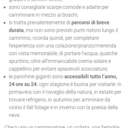
sono consigliate scarpe comode e adatte per
camminare in mezzo ai boschi;
si tratta prevalentemente di
percorsi di breve
durata
, ma non sono previsti punti ristoro lungo il
cammino; ricorda quindi, per completare
l’esperienza con una colazione/pranzo/merenda
con vista memorabile, di portare l’acqua, qualche
spuntino, oltre all’immancabile crema solare e
cappellino per evitare spiacevoli scocciature;
le panchine giganti sono
accessibili tutto l’anno,
24 ore su 24
; ogni stagione è buona per visitarle: in
primavera con il risveglio della natura, in estate per
trovare refrigerio, in autunno per ammirare da
vicino il
fall foliage
e in inverno con la poesia della
neve.
Che tu sia un camminatore, un ciclista, una famiglia