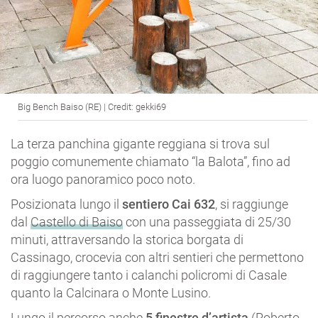
Big Bench Baiso (RE) | Credit: gekki69
La terza panchina gigante reggiana si trova sul
poggio comunemente chiamato “la Balota”, fino ad
ora luogo panoramico poco noto.
Posizionata lungo il
sentiero Cai 632
, si raggiunge
dal
Castello di Baiso
con una passeggiata di 25/30
minuti, attraversando la storica borgata di
Cassinago, crocevia con altri sentieri che permettono
di raggiungere tanto i calanchi policromi di Casale
quanto la Calcinara o Monte Lusino.
Lungo il percorso anche
5 finestre d’artista
(Roberto