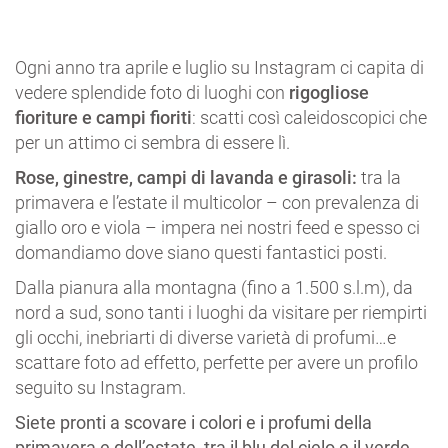
Ogni anno tra aprile e luglio su Instagram ci capita di
vedere splendide foto di luoghi con
rigogliose
fioriture e campi fioriti
: scatti così caleidoscopici che
per un attimo ci sembra di essere lì.
Rose, ginestre, campi di lavanda e girasoli:
tra la
primavera e l’estate il multicolor – con prevalenza di
giallo oro e viola – impera nei nostri feed e spesso ci
domandiamo dove siano questi fantastici posti.
Dalla pianura alla montagna (fino a 1.500 s.l.m), da
nord a sud, sono tanti i luoghi da visitare per riempirti
gli occhi, inebriarti di diverse varietà di profumi…e
scattare foto ad effetto, perfette per avere un profilo
seguito su Instagram.
Siete pronti a scovare i colori e i profumi della
primavera e dell’estate, tra il blu del cielo e il verde