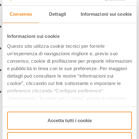
Consenso
Dettagli
Informazioni sui cookie
Informazioni sui cookie
Questo sito utilizza cookie tecnici per fornirle
un’esperienza di navigazione migliore e, previo suo
consenso, cookie di profilazione per proporle informazioni
e pubblicità in linea con le sue preferenze. Per maggiori
dettagli può consultare le nostre “informazioni sui
cookie”, cliccando sul link sottostante o impostare le
preferenze cliccando “Configura preferenze”.
Selezionando “Accetta tutti i cookie” presta il consenso
all’uso di tutti i tipi di cookie mentre può revocare il
Tags:
consenso cliccando su “Usa solo i cookie necessari” e
saranno attivati i soli cookie tecnici necessari al corretto
Accetta tutti i cookie
funzionamento del sito.
Estate
Natura
Primavera
Turismo Lento