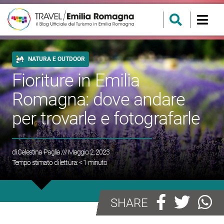
NATURA E OUTDOOR
Fioriture in Emilia
Romagna: dove andare
per trovarle e fotografarle
di
Celestina Paglia
/// Maggio 2, 2023
Tempo stimato di lettura:
< 1
minuto
SHARE