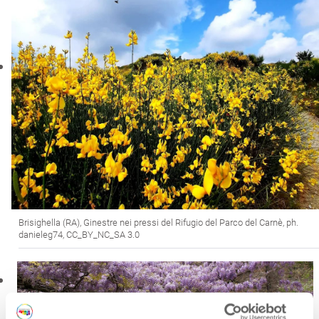
Brisighella (RA), Ginestre nei pressi del Rifugio del Parco del Carnè, ph.
danieleg74, CC_BY_NC_SA 3.0