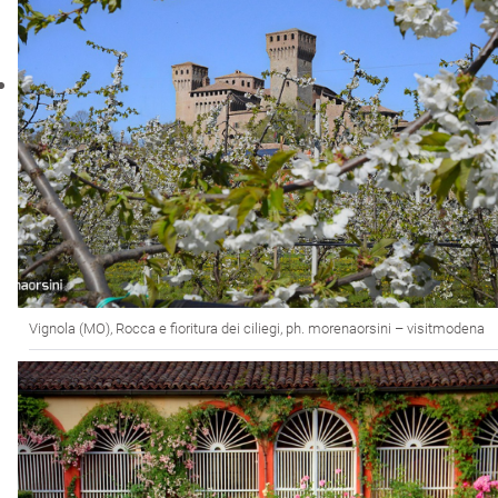
Vignola (MO), Rocca e fioritura dei ciliegi, ph. morenaorsini – visitmodena