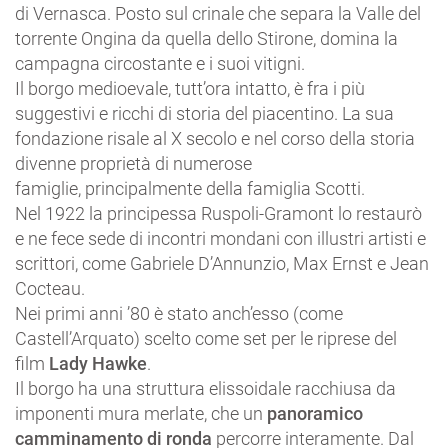
di Vernasca. Posto sul crinale che separa la Valle del
torrente Ongina da quella dello Stirone, domina la
campagna circostante e i suoi vitigni.
Il borgo medioevale, tutt’ora intatto, è fra i più
suggestivi e ricchi di storia del piacentino. La sua
fondazione risale al X secolo e nel corso della storia
divenne proprietà di numerose
famiglie, principalmente della famiglia Scotti.
Nel 1922 la principessa Ruspoli-Gramont lo restaurò
e ne fece sede di incontri mondani con illustri artisti e
scrittori, come Gabriele D’Annunzio, Max Ernst e Jean
Cocteau.
Nei primi anni ’80 è stato anch’esso (come
Castell’Arquato) scelto come set per le riprese del
film
Lady Hawke
.
Il borgo ha una struttura elissoidale racchiusa da
imponenti mura merlate, che un
panoramico
camminamento di ronda
percorre interamente. Dal