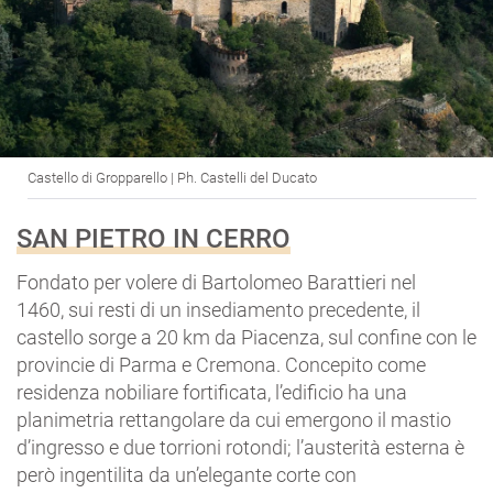
Castello di Gropparello | Ph. Castelli del Ducato
SAN PIETRO IN CERRO
Fondato per volere di Bartolomeo Barattieri nel
1460, sui resti di un insediamento precedente, il
castello sorge a 20 km da Piacenza, sul confine con le
provincie di Parma e Cremona. Concepito come
residenza nobiliare fortificata, l’edificio ha una
planimetria rettangolare da cui emergono il mastio
d’ingresso e due torrioni rotondi; l’austerità esterna è
però ingentilita da un’elegante corte con