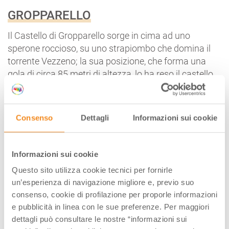
GROPPARELLO
Il Castello di Gropparello sorge in cima ad uno
sperone roccioso, su uno strapiombo che domina il
torrente Vezzeno; la sua posizione, che forma una
gola di circa 85 metri di altezza, lo ha reso il castello
praticamente inespugnabile nei secoli.
Il toponimo stesso del suo nome sembra derivare dal
termine celtico
Grop
, che indica un ostacolo naturale
Consenso
Dettagli
Informazioni sui cookie
di tipo roccioso. Il complesso venne edificato nell’VIII
secolo sulla sede di un
castrum
romano posto a
difesa della via per
Veleia
. Unica
roccaforte guelfa
nel
Informazioni sui cookie
territorio piacentino, il castello fu terreno di scontro
Questo sito utilizza cookie tecnici per fornirle
tra Guelfi e Ghibellini, e passò per le mani di molte
un’esperienza di navigazione migliore e, previo suo
famiglie, fino a diventare proprietà della famiglia
consenso, cookie di profilazione per proporle informazioni
Gibelli, che lo ha attualmente aperto al pubblico.
e pubblicità in linea con le sue preferenze. Per maggiori
L’edificio ha forma irregolare e la sua doppia cinta
dettagli può consultare le nostre “informazioni sui
muraria merlata segue il profilo scosceso dello