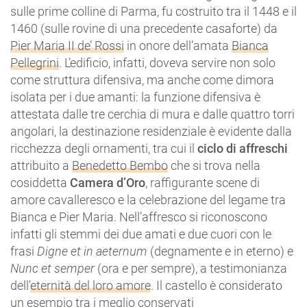
sulle prime colline di Parma, fu costruito tra il 1448 e il
1460 (sulle rovine di una precedente casaforte) da
Pier Maria II de’ Rossi
in onore dell’amata
Bianca
Pellegrini
. L’edificio, infatti, doveva servire non solo
come struttura difensiva, ma anche come dimora
isolata per i due amanti: la funzione difensiva è
attestata dalle tre cerchia di mura e dalle quattro torri
angolari, la destinazione residenziale è evidente dalla
ricchezza degli ornamenti, tra cui il
ciclo di affreschi
attribuito a
Benedetto Bembo
che si trova nella
cosiddetta
Camera d’Oro
, raffigurante scene di
amore cavalleresco e la celebrazione del legame tra
Bianca e Pier Maria. Nell’affresco si riconoscono
infatti gli stemmi dei due amati e due cuori con le
frasi
Digne et in aeternum
(degnamente e in eterno) e
Nunc et semper
(ora e per sempre), a testimonianza
dell’
eternità del loro amore
. Il castello è considerato
un esempio tra i meglio conservati