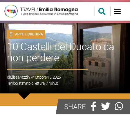
ARTE E CULTURA
10 Castelli del Ducato da
non perdere
di
Elisa Mazzini
/// Ottobre 13, 2025
Tempo stimato di lettura:
7
minuti
SHARE