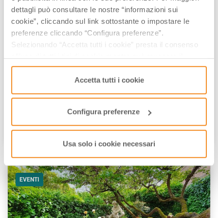
EVENTI
dettagli può consultare le nostre “informazioni sui
cookie”, cliccando sul link sottostante o impostare le
preferenze cliccando “Configura preferenze”.
Selezionando “Accetta tutti i cookie” presta il consenso
all’uso di tutti i tipi di cookie mentre può revocare il
consenso cliccando su “Usa solo i cookie necessari” e
saranno attivati i soli cookie tecnici necessari al corretto
Accetta tutti i cookie
funzionamento del sito.
Pasqua e Ponti 2026 in Emilia-Romagna
Configura preferenze
di
Elisa Mazzini
/// Marzo 19, 2026
Usa solo i cookie necessari
EVENTI