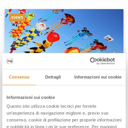
EVENTI
Aquiloni e Mongolfiere: i Festival nei cieli
Consenso
Dettagli
Informazioni sui cookie
dell’Emilia-Romagna
Informazioni sui cookie
di
Elisa Mazzini
/// Marzo 23, 2026
Questo sito utilizza cookie tecnici per fornirle
un’esperienza di navigazione migliore e, previo suo
consenso, cookie di profilazione per proporle informazioni
e pubblicità in linea con le sue preferenze. Per maggiori