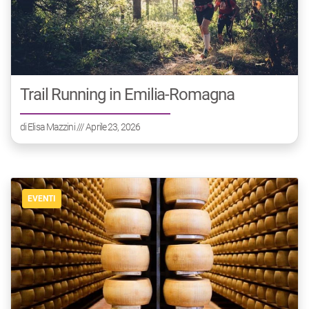
Trail Running in Emilia-Romagna
di
Elisa Mazzini
/// Aprile 23, 2026
EVENTI