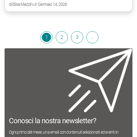
di
Elisa Mazzini
/// Gennaio 14, 2026
1
2
3
…
Conosci la nostra newsletter?
Ogni primo del mese, una email con contenuti selezionati ed eventi in