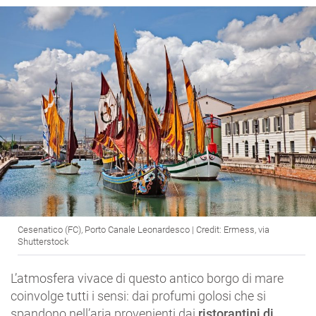
Cesenatico (FC), Porto Canale Leonardesco | Credit: Ermess, via
Shutterstock
L’atmosfera vivace di questo antico borgo di mare
coinvolge tutti i sensi: dai profumi golosi che si
spandono nell’aria provenienti dai
ristorantini di