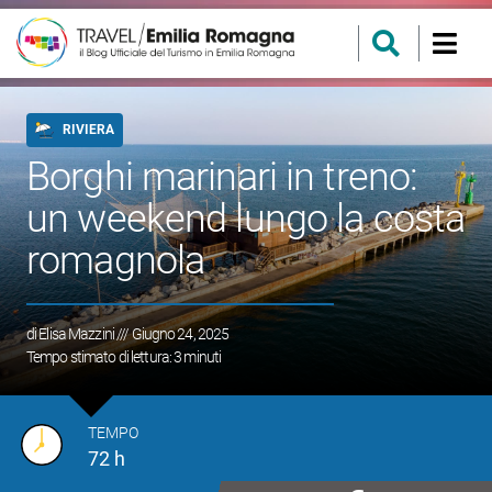
RIVIERA
Borghi marinari in treno:
un weekend lungo la costa
romagnola
di
Elisa Mazzini
/// Giugno 24, 2025
Tempo stimato di lettura:
3
minuti
TEMPO
72 h