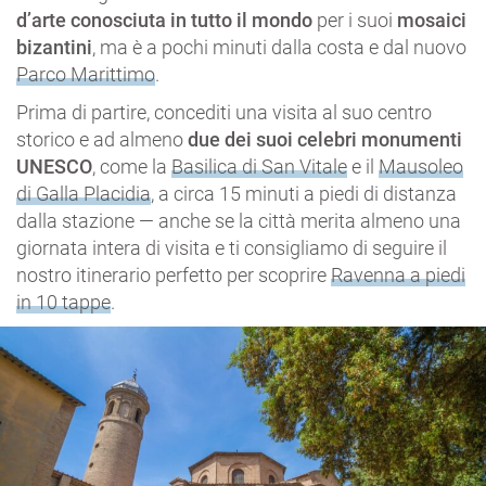
d’arte conosciuta in tutto il mondo
per i suoi
mosaici
bizantini
, ma è a pochi minuti dalla costa e dal nuovo
Parco Marittimo
.
Prima di partire, concediti una visita al suo centro
storico e ad almeno
due dei suoi celebri monumenti
UNESCO
, come la
Basilica di San Vitale
e il
Mausoleo
di Galla Placidia
, a circa 15 minuti a piedi di distanza
dalla stazione — anche se la città merita almeno una
giornata intera di visita e ti consigliamo di seguire il
nostro itinerario perfetto per scoprire
Ravenna
a piedi
in 10 tappe
.