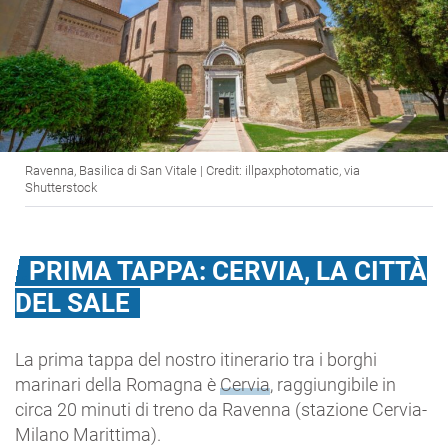
Ravenna, Basilica di San Vitale | Credit: illpaxphotomatic, via
Shutterstock
PRIMA TAPPA: CERVIA, LA CITTÀ
DEL SALE
La prima tappa del nostro itinerario tra i borghi
marinari della Romagna è
Cervia
, raggiungibile in
circa 20 minuti di treno da Ravenna (stazione Cervia-
Milano Marittima).