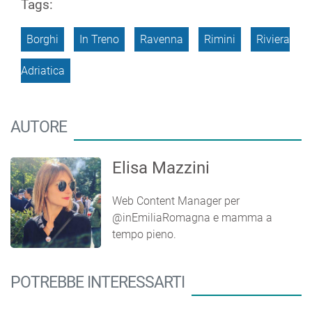
Tags:
Borghi
In Treno
Ravenna
Rimini
Riviera
Adriatica
AUTORE
Elisa Mazzini
Web Content Manager per
@inEmiliaRomagna e mamma a
tempo pieno.
POTREBBE INTERESSARTI