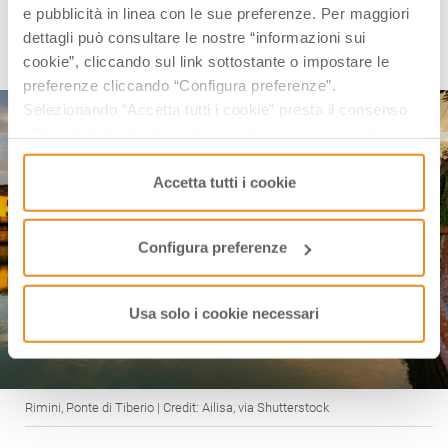
e pubblicità in linea con le sue preferenze. Per maggiori
Prima di ripartire, da non perdere anche una
dettagli può consultare le nostre “informazioni sui
passeggiata nei pressi del vicino
Ponte di Tiberio
e
cookie”, cliccando sul link sottostante o impostare le
della scenografica
Piazza sull’Acqua
.
preferenze cliccando “Configura preferenze”.
Selezionando “Accetta tutti i cookie” presta il consenso
all’uso di tutti i tipi di cookie mentre può revocare il
consenso cliccando su “Usa solo i cookie necessari” e
saranno attivati i soli cookie tecnici necessari al corretto
Accetta tutti i cookie
funzionamento del sito.
Configura preferenze
Usa solo i cookie necessari
Rimini, Ponte di Tiberio | Credit: Ailisa, via Shutterstock