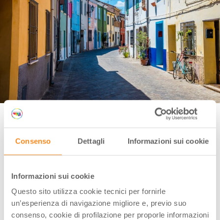
Rimini, Borgo San Giuliano | Credit: Nicola Pulham, via Shutterstock
Tuttavia
l’anima più affascinante
di Rimini
Consenso
Dettagli
Informazioni sui cookie
(raggiungibile in circa 15 minuti a piedi dalla stazione
dei treni) si trova a
Borgo San Giuliano
, l’antico
quartiere dei pescatori amato da Fellini.
Informazioni sui cookie
Tra murales, vicoli pittoreschi, casette colorate e
Questo sito utilizza cookie tecnici per fornirle
osterie tipiche
, il borgo regala scorci fotografici e
un’esperienza di navigazione migliore e, previo suo
un’atmosfera intima e popolare.
consenso, cookie di profilazione per proporle informazioni