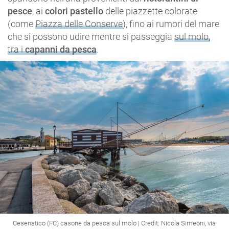
pesce
, ai
colori pastello
delle piazzette colorate
(come
Piazza delle Conserve
), fino ai rumori del mare
che si possono udire mentre si passeggia
sul molo,
tra i
capanni da pesca
.
Cesenatico (FC) casone da pesca sul molo | Credit: Nicola Simeoni, via