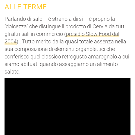
ALLE TERME
Parlando di sale – è strano a dirsi – è proprio la
“dolcezza” che distingue il prodotto di Cervia da tutti
gli altri sali in commercio (
presidio Slow Food dal
2004
) . Tutto merito dalla quasi totale assenza nella
sua composizione di elementi organolettici che
conferisco quel classico retrogusto amarognolo a cui
siamo abituati quando assaggiamo un alimento
salato.