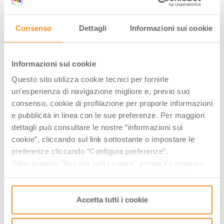
TRADIZIONE E RIEVOCAZIONI
STORICHE
Consenso
Dettagli
Informazioni sui cookie
Dopo essere stato essiccato ai raggi del sole,
nel
secondo fine settimana di settembre
, si rinnova la
Informazioni sui cookie
tradizione della rimessa del sale (in dialetto l’
Armesa
Questo sito utilizza cookie tecnici per fornirle
de Sel
) con lo spostamento tramite
burchielle
,
un’esperienza di navigazione migliore e, previo suo
imbarcazioni a fondo piatto, del prodotto finito dalle
consenso, cookie di profilazione per proporle informazioni
aree di lavorazione ai magazzini per lo stoccaggio.
e pubblicità in linea con le sue preferenze. Per maggiori
Un momento di felicità popolare, festeggiato con la
dettagli può consultare le nostre “informazioni sui
cookie”, cliccando sul link sottostante o impostare le
manifestazione culturale ed enogastronomica
preferenze cliccando “Configura preferenze”.
Sapore di Sale
, che ancora oggi esalta la vita, la
Selezionando “Accetta tutti i cookie” presta il consenso
storia e l’identità di una città nata dal mare e
all’uso di tutti i tipi di cookie mentre può revocare il
cresciuta grazie a esso.
consenso cliccando su “Usa solo i cookie necessari” e
saranno attivati i soli cookie tecnici necessari al corretto
Accetta tutti i cookie
Tags:
funzionamento del sito.