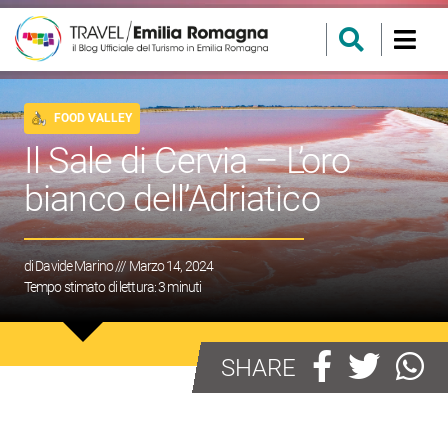
FOOD VALLEY
Il Sale di Cervia – L’oro
bianco dell’Adriatico
di
Davide Marino
/// Marzo 14, 2024
Tempo stimato di lettura:
3
minuti
SHARE