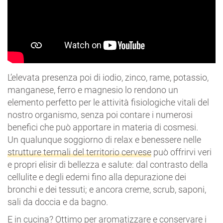
L’elevata presenza poi di iodio, zinco, rame, potassio,
manganese, ferro e magnesio lo rendono un
elemento perfetto per le attività fisiologiche vitali del
nostro organismo, senza poi contare i numerosi
benefici che può apportare in materia di cosmesi.
Un qualunque soggiorno di relax e benessere nelle
strutture termali del territorio cervese
può offrirvi veri
e propri elisir di bellezza e salute: dal contrasto della
cellulite e degli edemi fino alla depurazione dei
bronchi e dei tessuti; e ancora creme, scrub, saponi,
sali da doccia e da bagno.
E in cucina? Ottimo per aromatizzare e conservare i