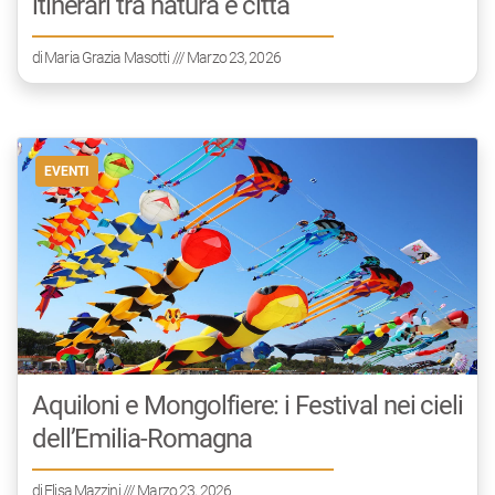
itinerari tra natura e città
di
Maria Grazia Masotti
/// Marzo 23, 2026
EVENTI
Aquiloni e Mongolfiere: i Festival nei cieli
dell’Emilia-Romagna
di
Elisa Mazzini
/// Marzo 23, 2026