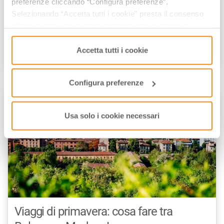
preferenze cliccando “Configura preferenze”.
Selezionando “Accetta tutti i cookie” presta il consenso
all’uso di tutti i tipi di cookie mentre può revocare il
Viaggi di Primavera: Cosa Fare in Emilia
consenso cliccando su “Usa solo i cookie necessari” e
saranno attivati i soli cookie tecnici necessari al corretto
Accetta tutti i cookie
di
Celestina Paglia
/// Marzo 14, 2025
funzionamento del sito.
Configura preferenze
ITINERARI CULTURALI
Usa solo i cookie necessari
Viaggi di primavera: cosa fare tra