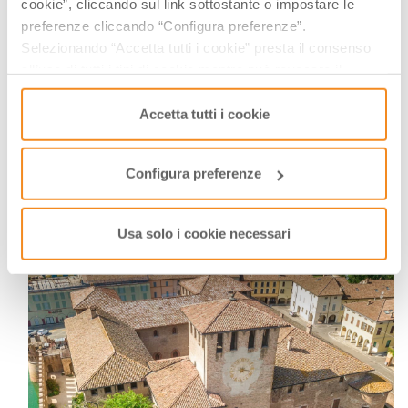
cookie”, cliccando sul link sottostante o impostare le
preferenze cliccando “Configura preferenze”.
Selezionando “Accetta tutti i cookie” presta il consenso
all’uso di tutti i tipi di cookie mentre può revocare il
consenso cliccando su “Usa solo i cookie necessari” e
saranno attivati i soli cookie tecnici necessari al corretto
Accetta tutti i cookie
funzionamento del sito.
Configura preferenze
Reggia di Colorno | Ph. D-VISIONS via ShutterStock (solo per uso
editoriale)
Usa solo i cookie necessari