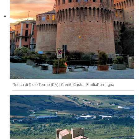
Rocca di Riolo Terme (RA) | Credit: CastelliEmiliaRomagna