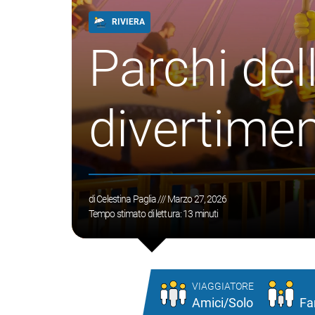
RIVIERA
Parchi de
divertimen
di
Celestina Paglia
/// Marzo 27, 2026
Tempo stimato di lettura:
13
minuti
VIAGGIATORE
Amici/Solo
Fa