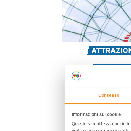
ATTRAZION
MIRABILAN
Dove
: Savio (Ra
Apertura
: 2 apr
Consenso
Informazioni sui cookie
Questo sito utilizza cookie t
profilazione per proporle info