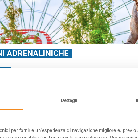
I ADRENALINICHE
DIA
venna)
ile 2026 – Mirabeach dal 13 giugno 2026
Dettagli
ecnici per fornirle un’esperienza di navigazione migliore e, previ
rmazioni e pubblicità in linea con le sue preferenze. Per maggiori