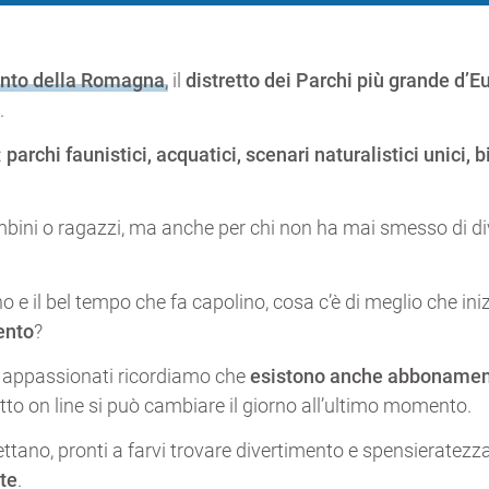
ento della Romagna
,
il
distretto dei Parchi più grande d’E
.
:
parchi faunistici, acquatici, scenari naturalistici unici, 
ambini o ragazzi, ma anche per chi non ha mai smesso di div
o e il bel tempo che fa capolino, cosa c’è di meglio che ini
ento
?
iù appassionati ricordiamo che
esistono anche abbonament
to on line si può cambiare il giorno all’ultimo momento.
ttano, pronti a farvi trovare divertimento e spensieratezza
nte
.