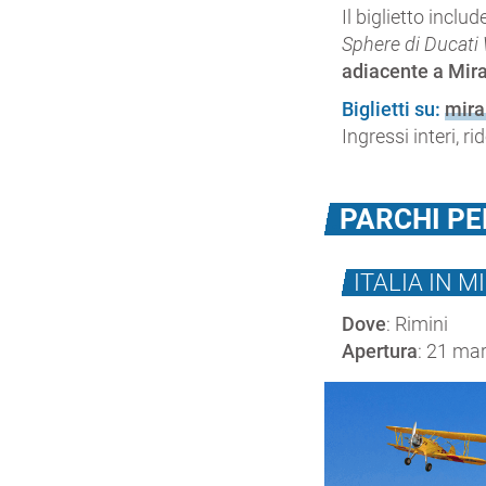
Il biglietto inclu
Sphere di Ducati
adiacente a Mir
Biglietti su:
mira
Ingressi interi, r
PARCHI PE
ITALIA IN 
Dove
: Rimini
Apertura
: 21 ma