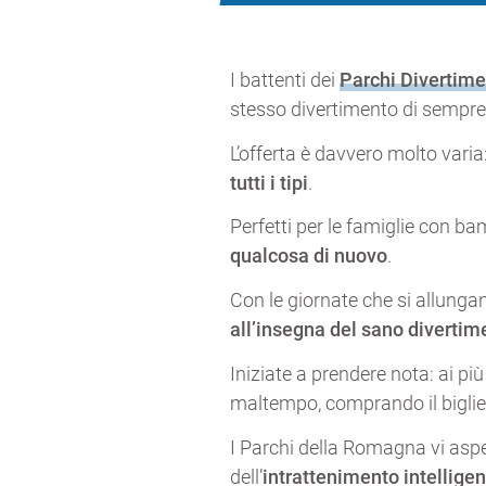
I battenti dei
Parchi Divertim
stesso divertimento di sempre
L’offerta è davvero molto varia
tutti i tipi
.
Perfetti per le famiglie con b
qualcosa di nuovo
.
Con le giornate che si allungan
all’insegna del sano divertim
Iniziate a prendere nota: ai p
maltempo, comprando il bigliet
I Parchi della Romagna vi aspe
dell’
intrattenimento intellige