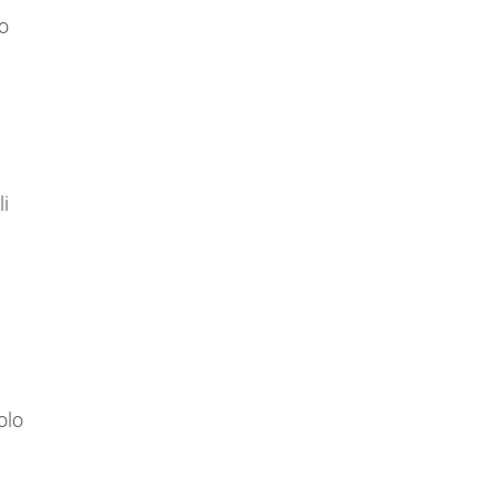
co
li
olo