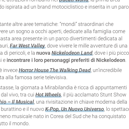
 ispirata ad un brand motociclistico e inserita in un par
tante altre aree tematiche: “mondi” straordinari che
ere un sogno a occhi aperti, dedicate alla famiglia come
 vasta area presente in un parco divertimenti dedicata al
auri,
Far West Valley
, dove vivere le mille avventure di una
 di pericoli, e la
nuova
Nickelodeon Land
, dove i più picco
i e
incontrare i loro personaggi preferiti di Nickelodeon
.
’è invece
Horror House The Walking Dead
, un’incredibile
ta alla famosa serie televisiva.
asse, la giornata a Mirabilandia è ricca di appuntamenti
 dal vivo, tra cui
Hot Wheels
, il più acclamato Stunt Show
io – Il Musical
, una rivisitazione in chiave moderna della
e burattino e il nuovo
K-Pop, Un Nuovo Universo
, lo spettac
meno musicale nato in Corea del Sud che ha conquistato
tutto il mondo.