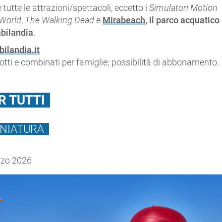
de tutte le attrazioni/spettacoli, eccetto i
Simulatori Motion
 World
,
The Walking Dead
e
Mirabeach
, il parco acquatico
abilandia
.
bilandia.it
idotti e combinati per famiglie; possibilità di abbonamento.
R TUTTI
MINIATURA
rzo 2026