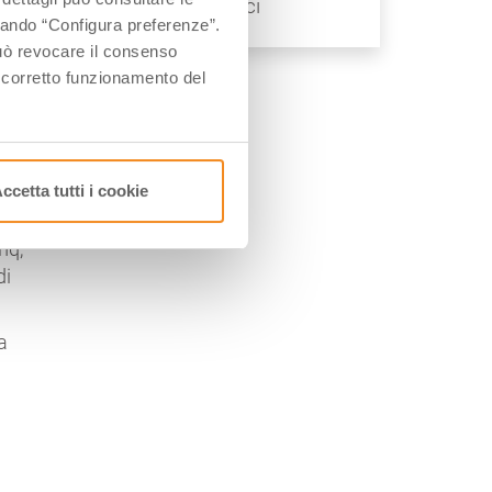
Parchi acquatici
ccando “Configura preferenze”.
 può revocare il consenso
l corretto funzionamento del
ccetta tutti i cookie
mq,
di
a