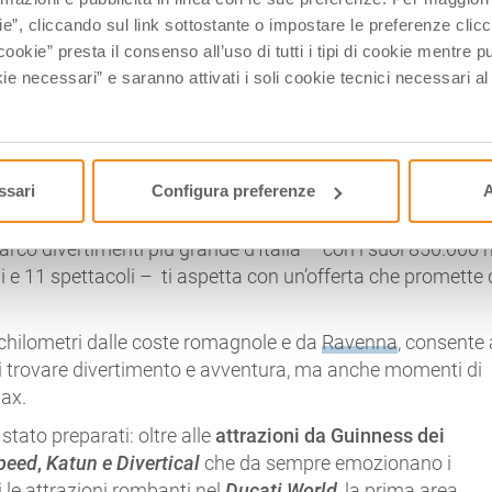
ie”, cliccando sul link sottostante o impostare le preferenze cli
cookie” presta il consenso all’uso di tutti i tipi di cookie mentre
ie necessari” e saranno attivati i soli cookie tecnici necessari a
ssari
Configura preferenze
A
 Parco divertimenti più grande d’Italia – con i suoi 850.000 
ni e 11 spettacoli – ti aspetta con un’offerta che promette 
 chilometri dalle coste romagnole e da
Ravenna
, consente 
 di trovare divertimento e avventura, ma anche momenti di
lax.
stato preparati: oltre alle
attrazioni da Guinness dei
peed
,
Katun e
Divertical
che da sempre emozionano i
ai le attrazioni rombanti nel
Ducati World
, la prima area