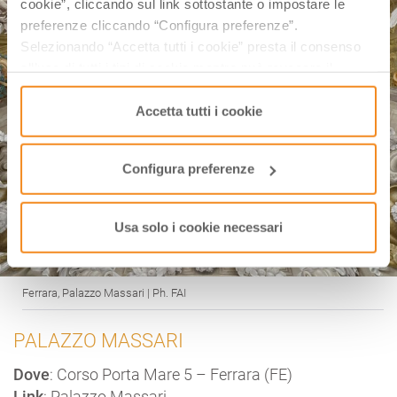
cookie”, cliccando sul link sottostante o impostare le
preferenze cliccando “Configura preferenze”.
Selezionando “Accetta tutti i cookie” presta il consenso
all’uso di tutti i tipi di cookie mentre può revocare il
consenso cliccando su “Usa solo i cookie necessari” e
saranno attivati i soli cookie tecnici necessari al corretto
Accetta tutti i cookie
funzionamento del sito.
Configura preferenze
Usa solo i cookie necessari
Ferrara, Palazzo Massari | Ph. FAI
PALAZZO MASSARI
Dove
: Corso Porta Mare 5 – Ferrara (FE)
Link
:
Palazzo Massari