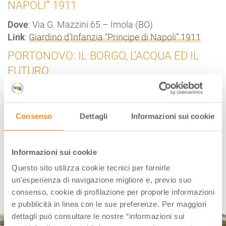
NAPOLI” 1911
Dove
: Via G. Mazzini 65 – Imola (BO)
Link
:
Giardino d’Infanzia “Principe di Napoli” 1911
PORTONOVO: IL BORGO, L’ACQUA ED IL
FUTURO
Dove
: Via Portonovo 3956 – Medicina (BO)
Link
:
Portonovo
Consenso
Dettagli
Informazioni sui cookie
VILLA “LA QUIETE” DI MEZZANA
Dove
: Via Mezzana 8 – Sasso Marconi (BO)
Informazioni sui cookie
Link
:
Villa “la Quiete” di Mezzana
Questo sito utilizza cookie tecnici per fornirle
un’esperienza di navigazione migliore e, previo suo
FERRARA E PROVINCIA
consenso, cookie di profilazione per proporle informazioni
e pubblicità in linea con le sue preferenze. Per maggiori
dettagli può consultare le nostre “informazioni sui