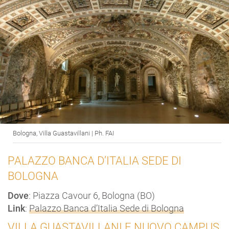
Bologna, Villa Guastavillani | Ph. FAI
PALAZZO BANCA D’ITALIA SEDE DI
BOLOGNA
Dove
: Piazza Cavour 6, Bologna (BO)
Link
:
Palazzo Banca d’Italia Sede di Bologna
VILLA GUASTAVILLANI E NUOVO CAMPUS