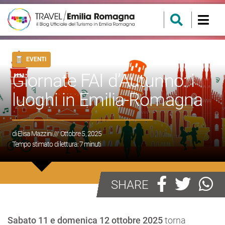
EVENTI
Giornate FAI d’Autunno: i
luoghi in Emilia-Romagna
di
Elisa Mazzini
/// Ottobre 5, 2025
Tempo stimato di lettura:
7
minuti
SHARE
Sabato 11 e domenica 12 ottobre 2025
torna