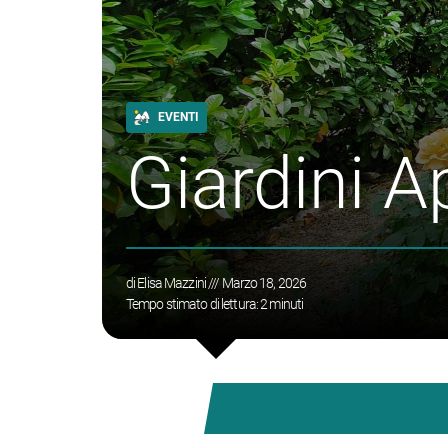
EVENTI
Giardini A
di
Elisa Mazzini
/// Marzo 18, 2026
Tempo stimato di lettura:
2
minuti