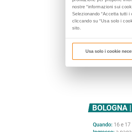
nostre “informazioni sui cook
I giardini più sug
Selezionando “Accetta tutti i 
porte al pubblico 
cliccando su “Usa solo i cook
si impegna per va
sito.
capoluogo piacen
In programma
ta
e visite guidate, 
Usa solo i cookie nece
presentazioni, mo
BOLOGNA |
Quando:
16 e 17
Ingresso:
a pagam