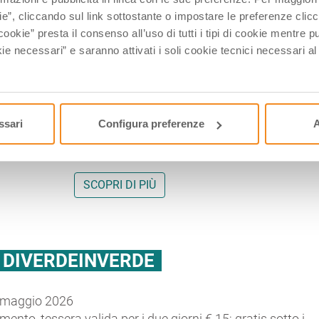
ie”, cliccando sul link sottostante o impostare le preferenze cli
gestivi e curiosi
di
Piacenza
aprono eccezionalmente le l
cookie” presta il consenso all’uso di tutti i tipi di cookie mentre
in occasione di Interno Verde, il festival diffuso che dal 2
ie necessari” e saranno attivati i soli cookie tecnici necessari a
lorizzare il patrimonio architettonico e botanico del
tino.
nte iniziative dedicate alla natura
: merende sotto gli albe
laboratori per adulti e bambini, itinerari tematici,
ssari
Configura preferenze
A
stre, installazioni e performance artistiche.
SCOPRI DI PIÙ
 DIVERDEINVERDE
 maggio 2026
ento, tessera valida per i due giorni € 15; gratis sotto i