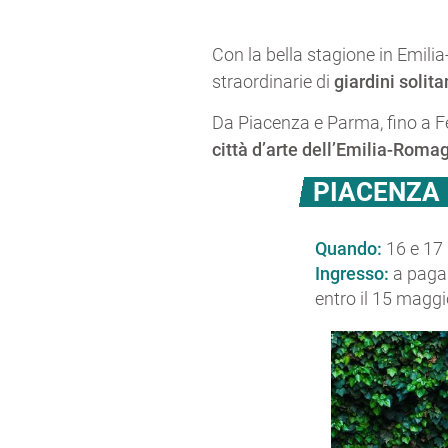
Con la bella stagione in Emi
straordinarie di
giardini solit
Da Piacenza e Parma, fino a Fe
città d’arte dell’Emilia-Roma
PIACENZA 
Quando:
16 e 17
Ingresso:
a pagam
entro il 15 maggio