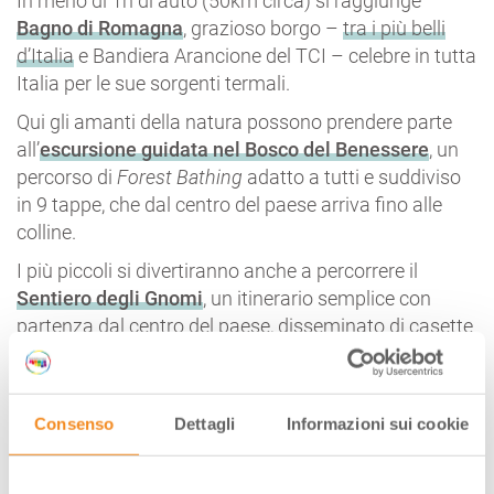
In meno di 1h di auto (50km circa) si raggiunge
Bagno di Romagna
, grazioso borgo –
tra i più belli
d’Italia
e Bandiera Arancione del TCI – celebre in tutta
Italia per le sue sorgenti termali.
Qui gli amanti della natura possono prendere parte
all’
escursione guidata nel Bosco del Benessere
, un
percorso di
Forest Bathing
adatto a tutti e suddiviso
in 9 tappe, che dal centro del paese arriva fino alle
colline.
I più piccoli si divertiranno anche a percorrere il
Sentiero degli Gnomi
, un itinerario semplice con
partenza dal centro del paese, disseminato di casette
di legno e sculture di pietra che raffigurano simpatici
gnomi e altre creature fantastiche del bosco.
Dopo aver esplorato la natura che circonda Bagno di
Consenso
Dettagli
Informazioni sui cookie
Romagna, un pomeriggio alle terme è quello che ci
vuole per rilassare la mente e il corpo.