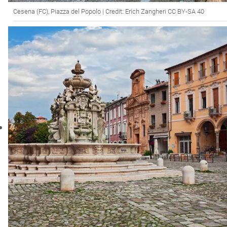
Cesena (FC), Piazza del Popolo | Credit: Erich Zangheri CC BY-SA 40