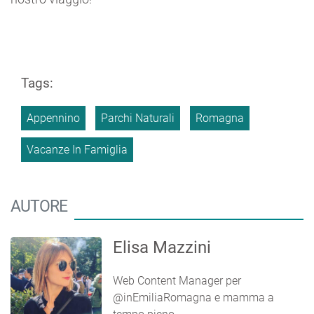
Tags:
Appennino
Parchi Naturali
Romagna
Vacanze In Famiglia
AUTORE
Elisa Mazzini
Web Content Manager per
@inEmiliaRomagna e mamma a