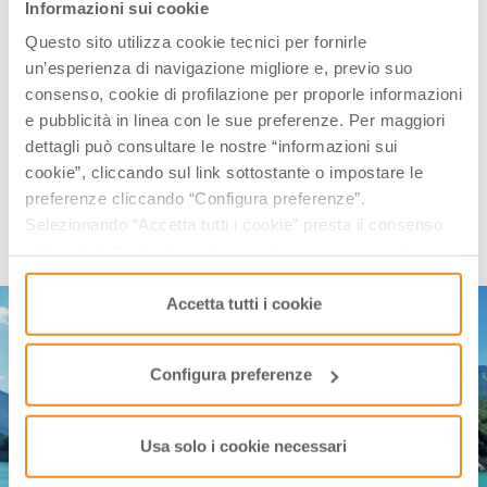
Informazioni sui cookie
Le
Terme Santa Agnese
offrono tante opportunità
Questo sito utilizza cookie tecnici per fornirle
per approfittare delle benefiche acque termali locali,
un’esperienza di navigazione migliore e, previo suo
note sin dall’epoca dei romani. L’ideale per un bagno
consenso, cookie di profilazione per proporle informazioni
rilassante in piscina, per provare il percorso termale
e pubblicità in linea con le sue preferenze. Per maggiori
romano o uno dei tanti trattamenti a base di acqua e
dettagli può consultare le nostre “informazioni sui
fanghi.
cookie”, cliccando sul link sottostante o impostare le
preferenze cliccando “Configura preferenze”.
Selezionando “Accetta tutti i cookie” presta il consenso
DIGA DI RIDRACOLI
all’uso di tutti i tipi di cookie mentre può revocare il
consenso cliccando su “Usa solo i cookie necessari” e
saranno attivati i soli cookie tecnici necessari al corretto
Accetta tutti i cookie
funzionamento del sito.
Configura preferenze
Usa solo i cookie necessari