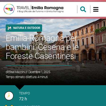
NATURA E OUTDOOR
Emilia-Romagna per
bambini: Cesena e le
Foreste Casentinesi
di
Elisa Mazzini
/// Dicembre 1, 2025
Tempo stimato di lettura:
4
minuti
TEMPO
72 h