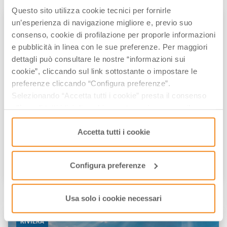
Questo sito utilizza cookie tecnici per fornirle
un’esperienza di navigazione migliore e, previo suo
RIVIERA
consenso, cookie di profilazione per proporle informazioni
e pubblicità in linea con le sue preferenze. Per maggiori
dettagli può consultare le nostre “informazioni sui
cookie”, cliccando sul link sottostante o impostare le
preferenze cliccando “Configura preferenze”.
Selezionando “Accetta tutti i cookie” presta il consenso
all’uso di tutti i tipi di cookie mentre può revocare il
consenso cliccando su “Usa solo i cookie necessari” e
Rimini: una vacanza dal mare alle
saranno attivati i soli cookie tecnici necessari al corretto
Accetta tutti i cookie
colline
funzionamento del sito.
Configura preferenze
di
Elisa Mazzini
/// Giugno 4, 2025
Usa solo i cookie necessari
RIVIERA