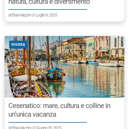
natura, cultura e divertimento
di
Elisa Mazzini
/// Luglio 9, 2025
RIVIERA
Cesenatico: mare, cultura e colline in
un’unica vacanza
di
Elisa Mazzini
/// Giugno 26, 2025