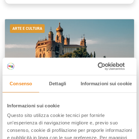
ARTE E CULTURA
Consenso
Dettagli
Informazioni sui cookie
Rocchetta Mattei: il gioiello moresco
dell’Appennino bolognese
Informazioni sui cookie
Questo sito utilizza cookie tecnici per fornirle
di
Elisa Mazzini
/// Novembre 11, 2019
un’esperienza di navigazione migliore e, previo suo
consenso, cookie di profilazione per proporle informazioni
e pubblicità in linea con le sue preferenze. Per maggiori