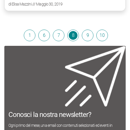
di
Elisa Mazzini
/// Maggio 30, 2019
1
6
7
8
9
10
Conosci la nostra newsletter?
Ogni primo del mese, una email con contenuti selezionati ed eventi in