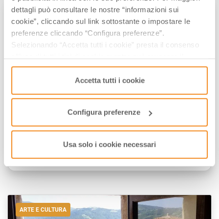
dettagli può consultare le nostre “informazioni sui
CITTÀ D'ARTE
cookie”, cliccando sul link sottostante o impostare le
preferenze cliccando “Configura preferenze”.
Selezionando “Accetta tutti i cookie” presta il consenso
all’uso di tutti i tipi di cookie mentre può revocare il
consenso cliccando su “Usa solo i cookie necessari” e
saranno attivati i soli cookie tecnici necessari al corretto
Accetta tutti i cookie
funzionamento del sito.
Configura preferenze
Cosa fare con i bambini a Bologna e
dintorni
Usa solo i cookie necessari
di
Elisa Mazzini
/// Ottobre 24, 2019
ARTE E CULTURA