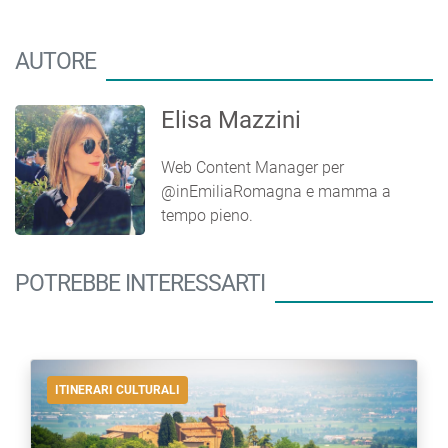
AUTORE
Elisa Mazzini
Web Content Manager per
@inEmiliaRomagna e mamma a
tempo pieno.
POTREBBE INTERESSARTI
ITINERARI CULTURALI