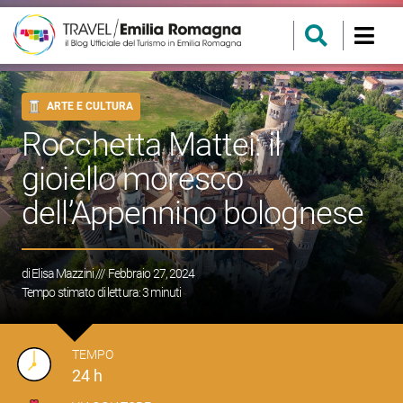
ARTE E CULTURA
Rocchetta Mattei: il
gioiello moresco
dell’Appennino bolognese
di
Elisa Mazzini
/// Febbraio 27, 2024
Tempo stimato di lettura:
3
minuti
TEMPO
24 h