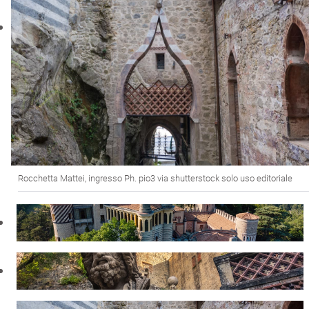
Rocchetta Mattei, ingresso Ph. pio3 via shutterstock solo uso editoriale