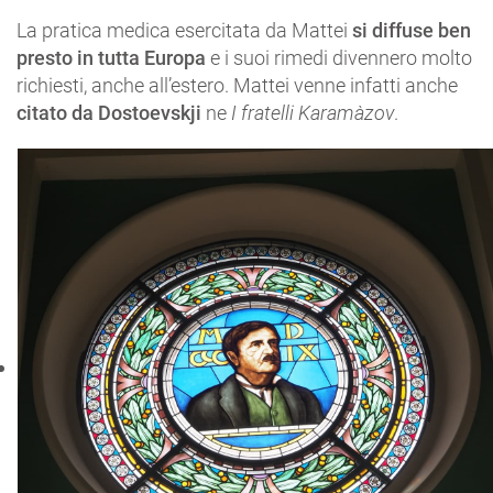
La pratica medica esercitata da Mattei
si diffuse ben
presto in tutta Europa
e i suoi rimedi divennero molto
richiesti, anche all’estero. Mattei venne infatti anche
citato da Dostoevskji
ne
I fratelli Karamàzov
.