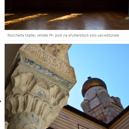
Rocchetta Mattei, vetrate Ph. pio3 via shutterstock solo uso editoriale