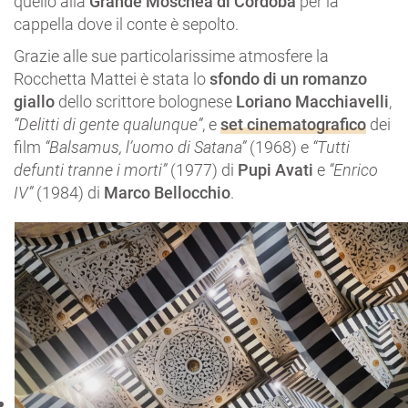
quello alla
Grande Moschea di Cordoba
per la
cappella dove il conte è sepolto.
Grazie alle sue particolarissime atmosfere la
Rocchetta Mattei è stata lo
sfondo di un romanzo
giallo
dello scrittore bolognese
Loriano Macchiavelli
,
“Delitti di gente qualunque”
, e
set cinematografico
dei
film
“Balsamus, l’uomo di Satana”
(1968) e
“Tutti
defunti tranne i morti”
(1977) di
Pupi Avati
e
“Enrico
IV”
(1984) di
Marco Bellocchio
.