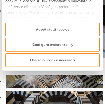
cookie”, cliccando sul link sottostante o impostare le
preferenze cliccando “Configura preferenze”.
Selezionando “Accetta tutti i cookie” presta il consenso
all’uso di tutti i tipi di cookie mentre può revocare il
consenso cliccando su “Usa solo i cookie necessari” e
saranno attivati i soli cookie tecnici necessari al corretto
Accetta tutti i cookie
funzionamento del sito.
Configura preferenze
Usa solo i cookie necessari
Rocchetta Mattei, corte interna Ph. pio3 via shutterstock solo uso
editoriale