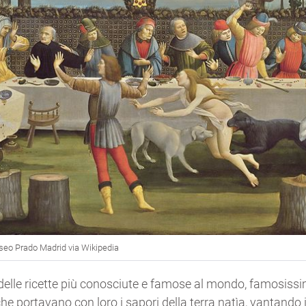
useo Prado Madrid via Wikipedia
delle ricette più conosciute e famose al mondo, famosissim
he portavano con loro i sapori della terra natìa, vantando 