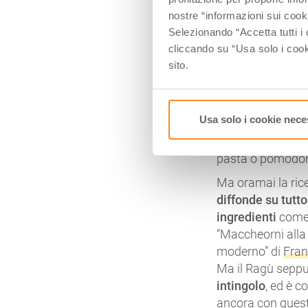
le cucine della
c
nostre “informazioni sui cook
Vaticano
, ma è 
Selezionando “Accetta tutti i 
ed ingredienti.
cliccando su “Usa solo i cook
sito.
Nel 1773 Vincen
volta un piatto 
ma gli ingredient
Usa solo i cookie nece
e la cottura si f
usare per insapor
pasta o pomodor
Ma oramai la rice
diffonde su tutto
ingredienti
come 
“Maccheorni alla N
moderno” di
Fran
Ma il Ragù sepp
intingolo
, ed è c
ancora con quest