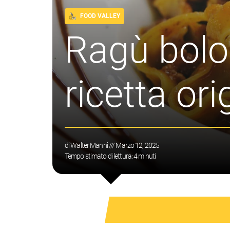
FOOD VALLEY
Ragù bolog
ricetta ori
di
Walter Manni
/// Marzo 12, 2025
Tempo stimato di lettura:
4
minuti