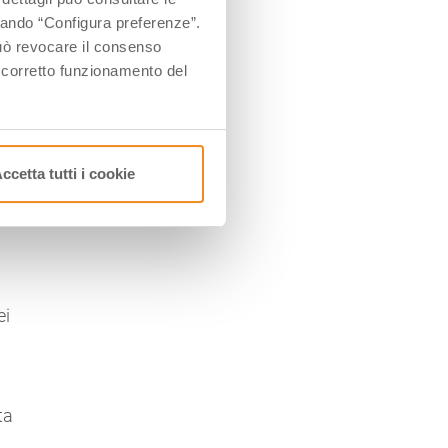
ccando “Configura preferenze”.
ti
 può revocare il consenso
l corretto funzionamento del
a
,
a)
ccetta tutti i cookie
ei
ta