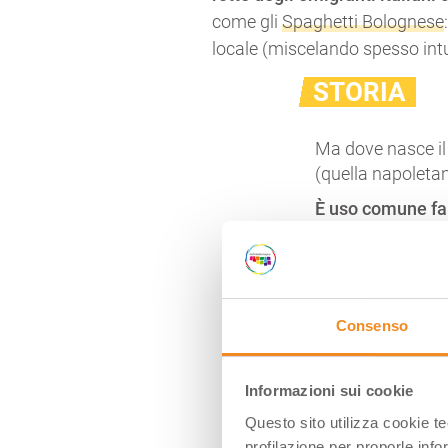
come gli
Spaghetti Bolognese
locale (miscelando spesso intuiz
STORIA
Ma dove nasce il
(quella napoleta
È uso comune far 
francese “
ragou
verdure cotti a 
L’antico antenat
preparazione del
Consenso
che consisteva ne
anche pesce. Pote
di carne, delle s
Informazioni sui cookie
non prevedeva l’
Questo sito utilizza cookie t
Dalla Francia all
profilazione per proporle info