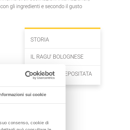
con gli ingredienti e secondo il gusto
STORIA
IL RAGU' BOLOGNESE
e e
LA RICETTA DEPOSITATA
Informazioni sui cookie
o
gli
te,
o suo consenso, cookie di
rso
 dettagli può consultare le