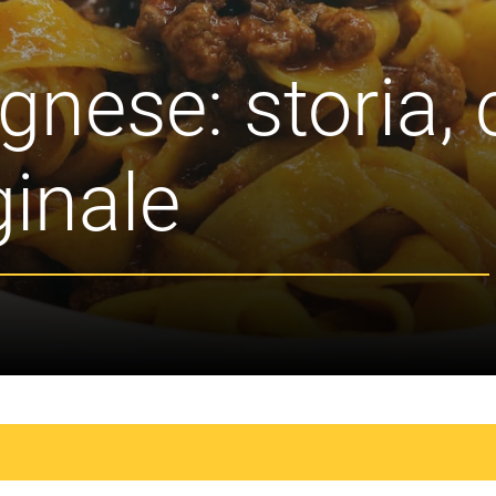
nese: storia, c
ginale