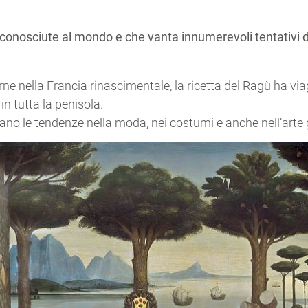
iù conosciute al mondo e che vanta innumerevoli tentativi d
ne nella Francia rinascimentale, la ricetta del Ragù ha via
in tutta la penisola.
navano le tendenze nella moda, nei costumi e anche nell’art