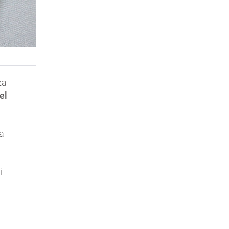
za
el
la
i