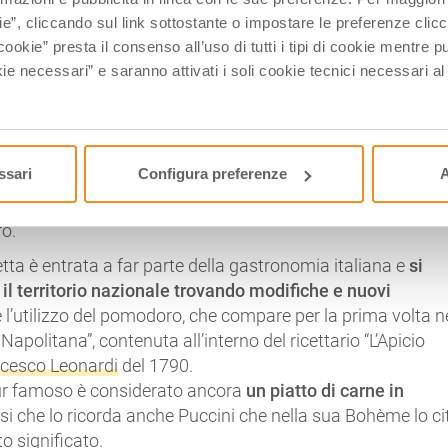
orte borbonica
napoletana e quelle cardinalizie del
ie”, cliccando sul link sottostante o impostare le preferenze cli
ancora un metodo di cottura della carne con notevoli varian
cookie” presta il consenso all’uso di tutti i tipi di cookie mentre
ie necessari” e saranno attivati i soli cookie tecnici necessari a
zo Corrado
nel suo “
Il cuoco galante
” descrive per la prim
a se stante che potremmo definire una specie di primo Ragù
i non sono ancora definiti (vitello, animelle, gamberi o uov
ssari
Configura preferenze
A
a ancora in brodo con ortaggi ed erbe aromatiche. Si può
ire altri piatti o come ripieno, ma ancora non c’è traccia di
o.
tta è entrata a far parte della gastronomia italiana e
si
 il territorio nazionale trovando modifiche e nuovi
l’utilizzo del pomodoro, che compare per la prima volta n
apolitana”, contenuta all’interno del ricettario “L’Apicio
cesco Leonardi
del 1790.
ur famoso è considerato ancora
un piatto di carne in
osi che lo ricorda anche Puccini che nella sua Bohème lo ci
o significato.