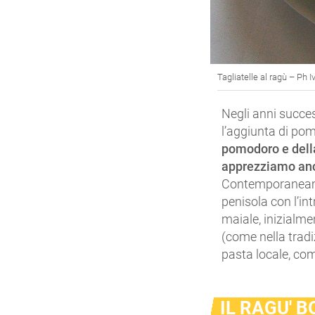
Tagliatelle al ragù – Ph 
Negli anni succes
l’aggiunta di po
pomodoro e della
apprezziamo anc
Contemporaneament
penisola con l’int
maiale, inizialme
(come nella tradi
pasta locale, come
IL RAGU' 