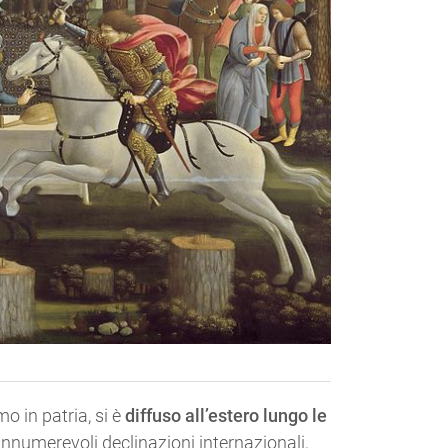
o in patria, si è
diffuso all’estero lungo le
innumerevoli declinazioni internazionali,