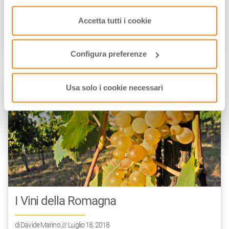
Asparago Verde di Altedo IGP: 4 ricette
consenso cliccando su “Usa solo i cookie necessari” e
per gustarli al meglio
saranno attivati i soli cookie tecnici necessari al corretto
Accetta tutti i cookie
funzionamento del sito.
di
Walter Manni
/// Marzo 26, 2020
Configura preferenze
Usa solo i cookie necessari
FOOD VALLEY
PRODOTTI
I Vini della Romagna
di
Davide Marino
/// Luglio 18, 2018