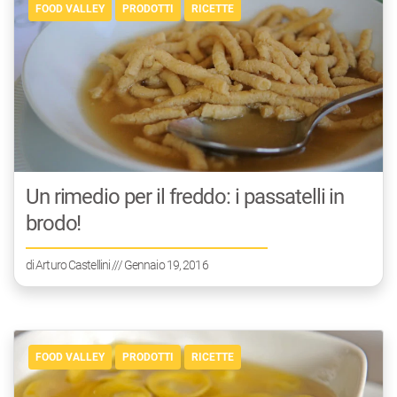
FOOD VALLEY
PRODOTTI
RICETTE
Un rimedio per il freddo: i passatelli in
brodo!
di
Arturo Castellini
/// Gennaio 19, 2016
FOOD VALLEY
PRODOTTI
RICETTE