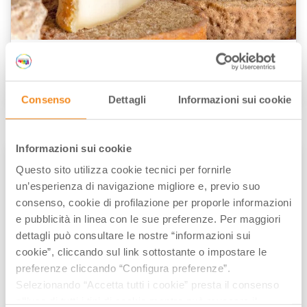
La sfossatura del Formaggio di Fossa
di
Elisa Mazzini
/// Novembre 21, 2022
Consenso
Dettagli
Informazioni sui cookie
Informazioni sui cookie
FOOD VALLEY
PRODOTTI
RICETTE
Questo sito utilizza cookie tecnici per fornirle
un’esperienza di navigazione migliore e, previo suo
consenso, cookie di profilazione per proporle informazioni
e pubblicità in linea con le sue preferenze. Per maggiori
dettagli può consultare le nostre “informazioni sui
cookie”, cliccando sul link sottostante o impostare le
preferenze cliccando “Configura preferenze”.
Selezionando “Accetta tutti i cookie” presta il consenso
all’uso di tutti i tipi di cookie mentre può revocare il