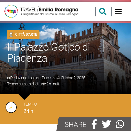
CITTÀ D'ARTE
Il Palazzo Gotico di
Piacenza
di
Redazione Locale di Piacenza
/// Ottobre 2, 2025
Tempo stimato di lettura:
2
minuti
TEMPO
24 h
SHARE