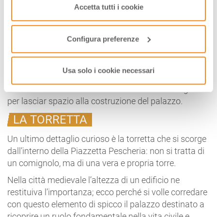
saranno attivati i soli cookie tecnici necessari al corretto
Accetta tutti i cookie
evangelici posti ai quattro angoli, al limite tra il
funzionamento del sito.
basamento
e l’area costruita in mattoni ma, essendo
l’edificio rimasto incompiuto, si scorgono oggi solo
Configura preferenze
l’aquila e l’angelo.
Sulla facciata si trova anche la
Madonna col
Usa solo i cookie necessari
Bambino
di scuola antelamica
che ricorda
l’abbattimento della chiesa di
Santa Maria de Bigulis
per lasciar spazio alla costruzione del palazzo.
LA TORRETTA
Un ultimo dettaglio curioso è la torretta che si scorge
dall’interno della Piazzetta Pescheria: non si tratta di
un comignolo, ma di una vera e propria torre.
Nella città medievale l’altezza di un edificio ne
restituiva l’importanza; ecco perché si volle corredare
con questo elemento di spicco il palazzo destinato a
ricoprire un ruolo fondamentale nella vita civile e