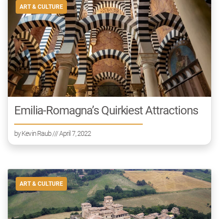
ART & CULTURE
Emilia-Romagna’s Quirkiest Attractions
by
Kevin Raub
/// April 7, 2022
ART & CULTURE