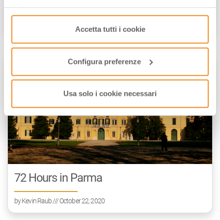
all’uso di tutti i tipi di cookie mentre può revocare il
consenso cliccando su “Usa solo i cookie necessari” e
by
Kevin Raub
/// October 29, 2020
saranno attivati i soli cookie tecnici necessari al corretto
Accetta tutti i cookie
funzionamento del sito.
Configura preferenze
ART & CULTURE
Usa solo i cookie necessari
72 Hours in Parma
by
Kevin Raub
/// October 22, 2020