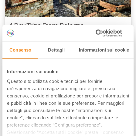
4 Day Trips From Bologna
by
Kevin Raub
/// November 19, 2020
Consenso
Dettagli
Informazioni sui cookie
Informazioni sui cookie
ART & CULTURE
CITIES OF ART
Questo sito utilizza cookie tecnici per fornirle
un’esperienza di navigazione migliore e, previo suo
consenso, cookie di profilazione per proporle informazioni
e pubblicità in linea con le sue preferenze. Per maggiori
dettagli può consultare le nostre “informazioni sui
cookie”, cliccando sul link sottostante o impostare le
preferenze cliccando “Configura preferenze”.
Selezionando “Accetta tutti i cookie” presta il consenso
48 Hours in Rimini