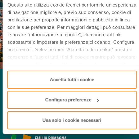
Questo sito utilizza cookie tecnici per fornirle un’esperienza
di navigazione migliore e, previo suo consenso, cookie di
profilazione per proporle informazioni e pubblicità in linea
GO TO EMILIAROMAGNATURISMO.IT/EN
con le sue preferenze. Per maggiori dettagli può consultare
le nostre “informazioni sui cookie”, cliccando sul link
sottostante o impostare le preferenze cliccando “Configura
preferenze”. Selezionando “Accetta tutti i cookie” presta il
consenso all’uso di tutti i tipi di cookie mentre può revocare
il consenso cliccando su “Usa solo i cookie necessari” e
saranno attivati i soli cookie tecnici necessari al corretto
funzionamento del sito.
Accetta tutti i cookie
Configura preferenze
For information, contact us:
inemiliaromagna@aptservizi.com
Usa solo i cookie necessari