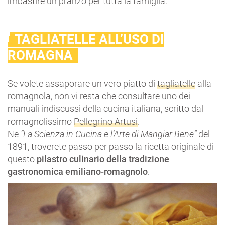
imbastire un pranzo per tutta la famiglia.
TAGLIATELLE ALL’USO DI
ROMAGNA
Se volete assaporare un vero piatto di
tagliatelle
alla
romagnola, non vi resta che consultare uno dei
manuali indiscussi della cucina italiana, scritto dal
romagnolissimo
Pellegrino Artusi
.
Ne
“La Scienza in Cucina e l’Arte di Mangiar Bene”
del
1891, troverete passo per passo la ricetta originale di
questo
pilastro culinario della tradizione
gastronomica emiliano-romagnolo
.