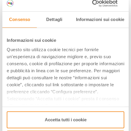
Raviggiolo | Foto ©
flickonfood.com
Consenso
Dettagli
Informazioni sui cookie
PESCHE DOLCI (PISGHEINI)
Informazioni sui cookie
Questo sito utilizza cookie tecnici per fornirle
Molti simili al frutto della pesca, questi dolci
non
un’esperienza di navigazione migliore e, previo suo
mancano mai nelle pasticcerie di Romagna
,
consenso, cookie di profilazione per proporle informazioni
soprattutto a febbraio durante il carnevale. La loro
e pubblicità in linea con le sue preferenze. Per maggiori
bontà è indescrivibile: coppie di biscotti di pasta,
dettagli può consultare le nostre “informazioni sui
cookie”, cliccando sul link sottostante o impostare le
farciti con crema pasticcera al cioccolato e rotolati
preferenze cliccando “Configura preferenze”.
nell’alchermes.
Selezionando “Accetta tutti i cookie” presta il consenso
all’uso di tutti i tipi di cookie mentre può revocare il
consenso cliccando su “Usa solo i cookie necessari” e
PERE VOLPINE AL SANGIOVESE
saranno attivati i soli cookie tecnici necessari al corretto
Accetta tutti i cookie
DI ROMAGNA
funzionamento del sito.