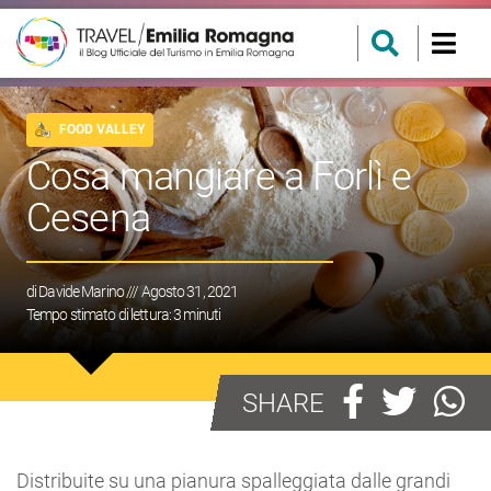
FOOD VALLEY
Cosa mangiare a Forlì e
Cesena
di
Davide Marino
/// Agosto 31, 2021
Tempo stimato di lettura:
3
minuti
SHARE
Distribuite su una pianura spalleggiata dalle grandi