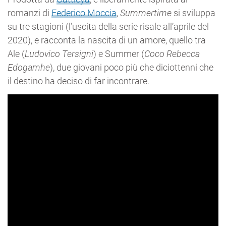
romanzi di
Federico Moccia
,
Summertime
si sviluppa
su tre stagioni (l’uscita della serie risale all’aprile del
2020), e racconta la nascita di un amore, quello tra
Ale (
Ludovico Tersigni
) e Summer (
Coco Rebecca
Edogamhe
), due giovani poco più che diciottenni che
il destino ha deciso di far incontrare.