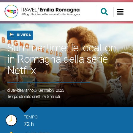
RIVIERA
Summertime: le location
in Romagna della serie
Netflix
di
Davide Marino
/// Gennaio 9, 2023
Tempo stimato di lettura:
5
minuti
TEMPO
72 h