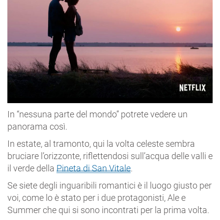
In “nessuna parte del mondo” potrete vedere un
panorama così.
In estate, al tramonto, qui la volta celeste sembra
bruciare l’orizzonte, riflettendosi sull’acqua delle valli e
il verde della
Pineta di San Vitale
.
Se siete degli inguaribili romantici è il luogo giusto per
voi, come lo è stato per i due protagonisti, Ale e
Summer che qui si sono incontrati per la prima volta.