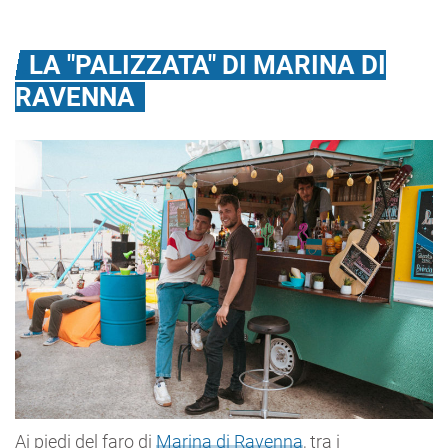
LA "PALIZZATA" DI MARINA DI
RAVENNA
Ai piedi del faro di
Marina di Ravenna
, tra i