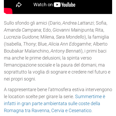
Sullo sfondo gli amici (Dario,
Andrea Lattanzi
; Sofia,
Amanda Campana
; Edo,
Giovanni Mainipunta;
Rita,
Lucrezia Guidone;
Milena
, Sara Mondello
), la famiglia
(Isabella,
Thony
; Blue,
Alicia Ann Edogamhe
; Alberto
Boubakar Malanchino,
Antony Bennati
), i primi baci
ma anche le prime delusioni, la spinta verso
l’emancipazione sociale e la paura del domani, ma
soprattutto la voglia di sognare e credere nel futuro e
nei propri sogni.
A rappresentare bene l’atmosfera estiva intervengono
le location scelte per girare la serie.
Summertime è
infatti in gran parte ambientata sulle coste della
Romagna tra Ravenna, Cervia e Cesenatico
.