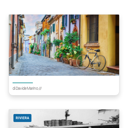
di
Davide Marino
///
RIVIERA