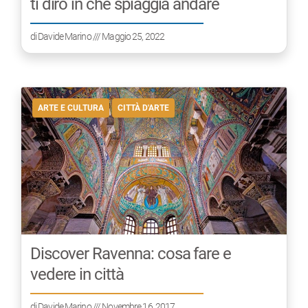
ti dirò in che spiaggia andare
di
Davide Marino
/// Maggio 25, 2022
ARTE E CULTURA
CITTÀ D'ARTE
Discover Ravenna: cosa fare e
vedere in città
di
Davide Marino
/// Novembre 16, 2017