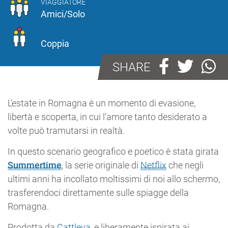
VIAGGIATORE
Amici/Solo
Coppia
SHARE
L’estate in Romagna è un momento di evasione,
libertà e scoperta, in cui l’amore tanto desiderato a
volte può tramutarsi in realtà.
In questo scenario geografico e poetico è stata girata
Summertime
, la serie originale di
Netflix
che negli
ultimi anni ha incollato moltissimi di noi allo schermo,
trasferendoci direttamente sulle spiagge della
Romagna.
Prodotta da
Cattleya
, e liberamente ispirata ai