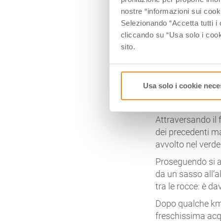
Dopo il primo bre
nostre “informazioni sui cook
superata una sali
Selezionando “Accetta tutti i 
dei Rioo
.
cliccando su “Usa solo i cook
sito.
Poco più in alto 
verso sinistra, si
vegetazione e ro
Usa solo i cookie nece
Attraversando il R
freschi massi lam
Attraversando il 
dei precedenti m
avvolto nel verd
Proseguendo si a
da un sasso all’a
tra le rocce: è d
Dopo qualche km 
freschissima ac