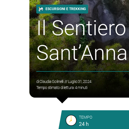
ESCURSIONI E TREKKING
Il Sentier
Sant’Anna
di
Claudia Golinelli
/// Luglio 31, 2024
Tempo stimato di lettura:
4
minuti
TEMPO
24 h