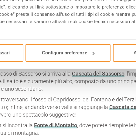
ve tratto di strada asfaltata ci immergiamo nel fresco del 
ie”, cliccando sul link sottostante o impostare le preferenze cli
ta, proseguiamo su una parte pianeggiante fino ad arrivare
cookie” presta il consenso all’uso di tutti i tipi di cookie mentre
ie necessari” e saranno attivati i soli cookie tecnici necessari a
sulla destra c’è anche un punto acqua per riempire le borr
 arriva al primo di questi meravigliosi salti acquatici, dove
cce che incorniciano questo primo salto.
ssari
Configura preferenze
A
io dell’Acero si arriva alla
Cascata della Bandita
, dove po
biti dai flutti godendovi lo scenario che vi circonda.
fosso di Sassorso si arriva alla
Cascata del Sassorso
: l’i
a il salto è sicuramente più alto, composto da uno princi
e e uno secondario.
ttraversano il fosso di Capridosso, del Fontano e del Ter
ltro; infine, andando verso valle si raggiunge la
Cascata de
avvero uno spettacolo suggestivo!
si incontra la
Fonte di Montalto
, dove potete riempire le
qua di montagna.