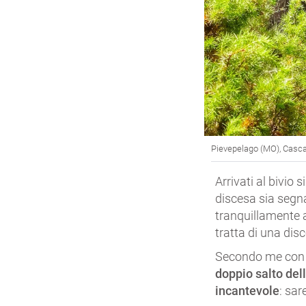
Pievepelago (MO), Cascat
Arrivati al bivio 
discesa sia segna
tranquillamente a
tratta di una dis
Secondo me con c
doppio salto del
incantevole
: sar