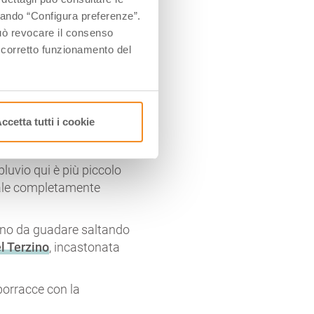
bosco di faggi e abeti;
ccando “Configura preferenze”.
 al bivio per la
Cascata
 può revocare il consenso
l corretto funzionamento del
acce e, scendendo invece
 ci troviamo circondati da
ccetta tutti i cookie
trete fare una pausa sui
mpluvio qui è più piccolo
pale completamente
zino da guadare saltando
l Terzino
, incastonata
 borracce con la