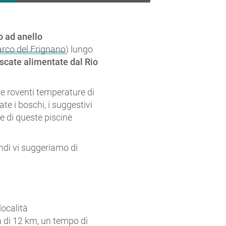
o ad anello
rco del Frignano
) lungo
ascate alimentate dal Rio
 le roventi temperature di
te i boschi, i suggestivi
ue di queste piscine
indi vi suggeriamo di
 località
 di 12 km, un tempo di