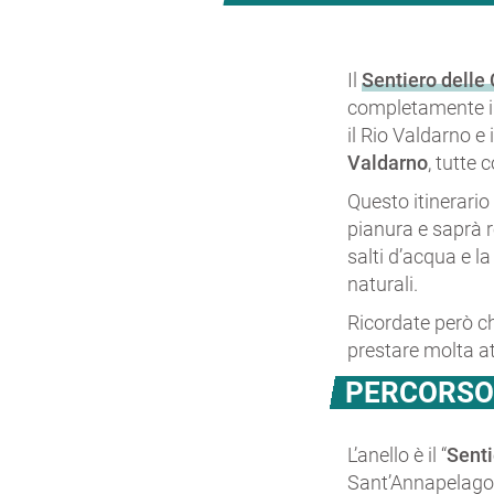
Il
Sentiero delle
completamente i
il Rio Valdarno e
Valdarno
, tutte 
Questo itinerario 
pianura e saprà 
salti d’acqua e l
naturali.
Ricordate però ch
prestare molta at
PERCORS
L’anello è il “
Senti
Sant’Annapelago.