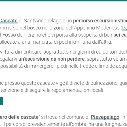
 Cascate
di Sant’Annapelago è un
percorso escursionistic
mmerso nel bosco nella zona dell’Appenino Modenese (
Pa
 il Fosso del Terzino che vi porta alla scoperta di ben
sei c
collocate a una manciata di pochi km l’una dall’altra.
vi farà dimenticare, soprattutto nei giorni di caldo torrido,
regalarvi
un’escursione da non perdere
, soprattutto se ama
a possibilità di immergere i piedi nelle fredde e limpide acq
e presso queste cascate vige il divieto di balneazione, qu
tenzione e di seguire le regolamentazioni locali.
O
ero delle cascate
” si trova nel comune di
Pievepelago
, in
 Il percorso, prevalentemente all’ombra, ha una lunghezza