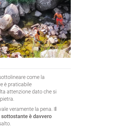
sottolineare come la
e è praticabile
lta attenzione dato che si
pietra.
ale veramente la pena. I
l
a sottostante è davvero
salto.