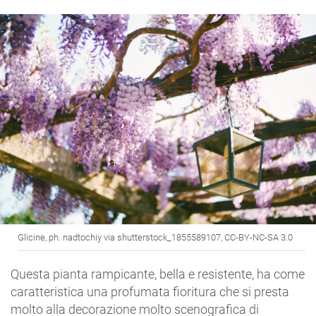
Glicine, ph. nadtochiy via shutterstock_1855589107, CC-BY-NC-SA 3.0
Questa pianta rampicante, bella e resistente, ha come
caratteristica una profumata fioritura che si presta
molto alla decorazione molto scenografica di