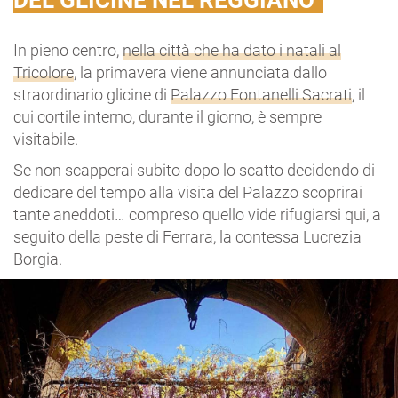
DEL GLICINE NEL REGGIANO
In pieno centro,
nella città che ha dato i natali al
Tricolore
, la primavera viene annunciata dallo
straordinario glicine di
Palazzo Fontanelli Sacrati
, il
cui cortile interno, durante il giorno, è sempre
visitabile.
Se non scapperai subito dopo lo scatto decidendo di
dedicare del tempo alla visita del Palazzo scoprirai
tante aneddoti… compreso quello vide rifugiarsi qui, a
seguito della peste di Ferrara, la contessa Lucrezia
Borgia.