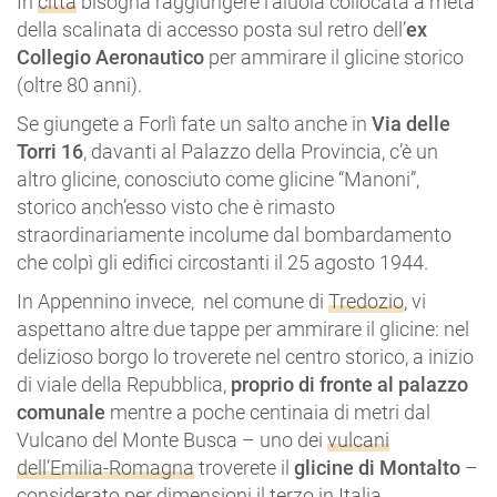
In
città
bisogna raggiungere l’aiuola collocata a metà
della scalinata di accesso posta sul retro dell’
ex
Collegio Aeronautico
per ammirare il glicine storico
(oltre 80 anni).
Se giungete a Forlì fate un salto anche in
Via delle
Torri 16
, davanti al Palazzo della Provincia, c’è un
altro glicine, conosciuto come glicine “Manoni”,
storico anch’esso visto che è rimasto
straordinariamente incolume dal bombardamento
che colpì gli edifici circostanti il 25 agosto 1944.
In Appennino invece, nel comune di
Tredozio
, vi
aspettano altre due tappe per ammirare il glicine: nel
delizioso borgo lo troverete nel centro storico, a inizio
di viale della Repubblica,
proprio di fronte al palazzo
comunale
mentre a poche centinaia di metri dal
Vulcano del Monte Busca – uno dei
vulcani
dell’Emilia-Romagna
troverete il
glicine di Montalto
–
considerato per dimensioni il terzo in Italia.