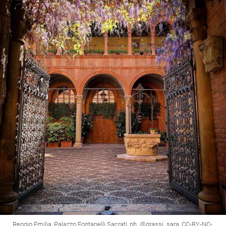
Reggio Emilia, Palazzo Fontanelli Sacrati, ph. @grassi_sara, CC-BY-NC-