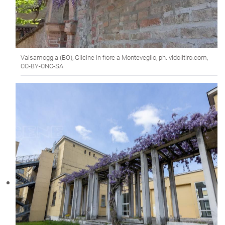
Valsamoggia (BO), Glicine in fiore a Monteveglio, ph. vidoiltiro.com,
CC-BY-CNC-SA