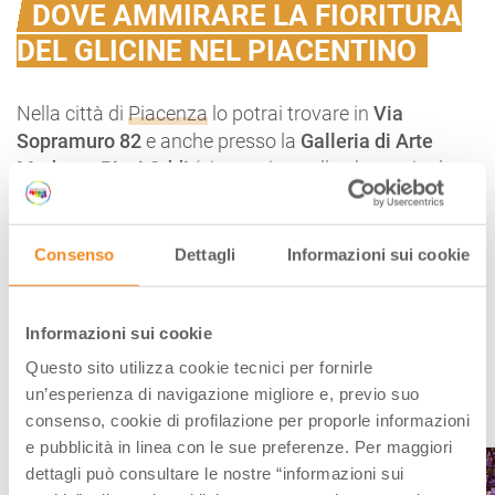
DOVE AMMIRARE LA FIORITURA
DEL GLICINE NEL PIACENTINO
Nella città di
Piacenza
lo potrai trovare in
Via
Sopramuro 82
e anche presso la
Galleria di Arte
Moderna Ricci Oddi
(si, proprio quella che ospita la
ritrovata opera
Ritratto di signora
di Klimt
).
Una scusa in più per visitare uno dei luoghi di arte
Consenso
Dettagli
Informazioni sui cookie
contemporanea della regione, magari in abbinamento
con XNL – Piacenza Contemporanea.
Ma anche la provincia non manca di luoghi che
Informazioni sui cookie
profumano di glicine. Agli amanti dei borghi
Questo sito utilizza cookie tecnici per fornirle
segnaliamo infatti sia quello di
Castell’Arquato
che
un’esperienza di navigazione migliore e, previo suo
quello di
Grazzano Visconti
.
consenso, cookie di profilazione per proporle informazioni
e pubblicità in linea con le sue preferenze. Per maggiori
dettagli può consultare le nostre “informazioni sui