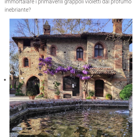
immortalare i primaverili grappoli violetti dal profumo
inebriante?