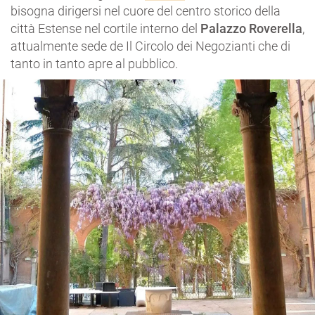
bisogna dirigersi nel cuore del centro storico della
città Estense nel cortile interno del
Palazzo Roverella
,
attualmente sede de Il Circolo dei Negozianti che di
tanto in tanto apre al pubblico.