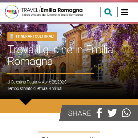
ITINERARI CULTURALI
Trova il glicine in Emilia
Romagna
di
Celestina Paglia
/// Aprile 28, 2025
Tempo stimato di lettura:
4
minuti
SHARE