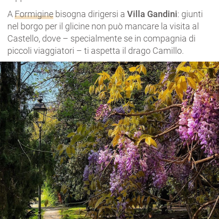
A
Formigine
bisogna dirigersi a
Villa Gandini
: giunti
nel borgo per il glicine non può mancare la visita al
Castello, dove – specialmente se in compagnia di
piccoli viaggiatori – ti aspetta il drago Camillo.