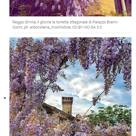
Reggio Emilia, Il glicine la torretta ottagonale di Palazzo Brami-
Gorini, ph. erboristeria_monilistore, CC-BY-NC-SA 3.0