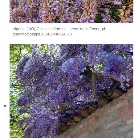
Vignola (MO), Glicine in fiore nei pressi della Rocca, ph.
giardinodibeppe, CC-BY-NC-SA 3.0