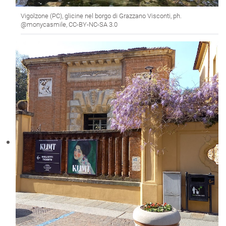
Vigolzone (PC), glicine nel borgo di Grazzano Visconti, ph.
@monycasmile, CC-BY-NC-SA 3.0