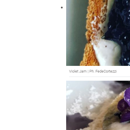
Violet Jam | Ph. FedeCortezzi