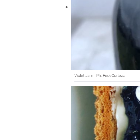
Violet Jam | Ph. FedeCortezzi