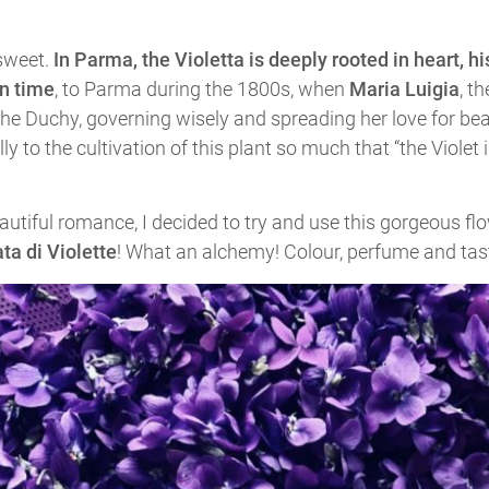
 sweet.
In Parma, the Violetta is deeply rooted in heart, h
in time
, to Parma during the 1800s, when
Maria Luigia
, t
he Duchy, governing wisely and spreading her love for bea
y to the cultivation of this plant so much that “the Violet 
autiful romance, I decided to try and use this gorgeous fl
ta di Violette
! What an alchemy! Colour, perfume and tast