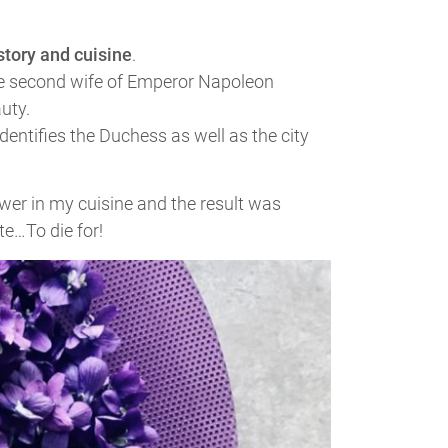
istory and cuisine
.
he second wife of Emperor Napoleon
uty.
identifies the Duchess as well as the city
ower in my cuisine and the result was
e…To die for!