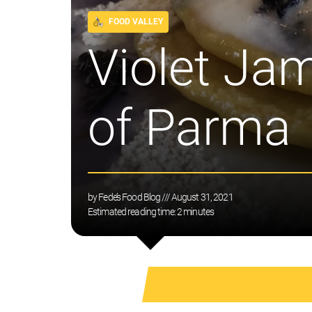
FOOD VALLEY
Violet Jam
of Parma
by
Fede’s Food Blog
/// August 31, 2021
Estimated reading time:
2
minutes