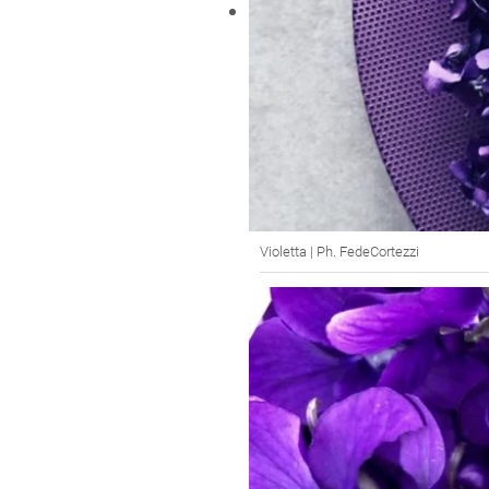
Violetta | Ph. FedeCortezzi