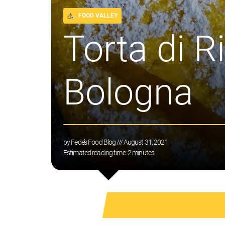
FOOD VALLEY
Torta di R
Bologna
by
Fede’s Food Blog
/// August 31, 2021
Estimated reading time:
2
minutes