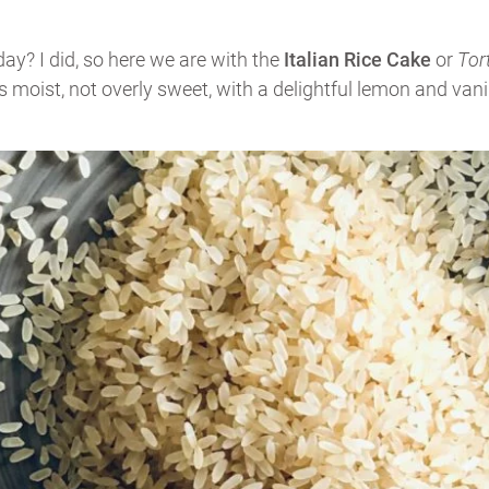
y? I did, so here we are with the
Italian Rice Cake
or
Tor
oist, not overly sweet, with a delightful lemon and vanil