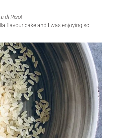
ta di Riso
!
la flavour cake and I was enjoying so