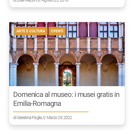
di
Elisa Mazzini
/// Agosto 23, 2018
ARTE E CULTURA
EVENTI
Domenica al museo: i musei gratis in
Emilia-Romagna
di
Celestina Paglia
/// Marzo 29, 2022