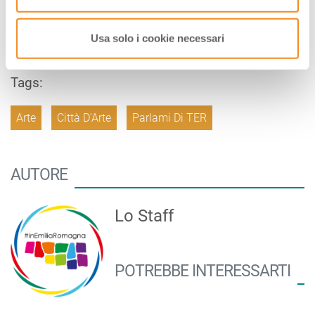
392 3011196
MUSEO@TRAMONTIGUERRINO.IT
Usa solo i cookie necessari
WWW.TRAMONTIGUERRINO.IT
Tags:
Arte
Città D'Arte
Parlami Di TER
AUTORE
Lo Staff
POTREBBE INTERESSARTI