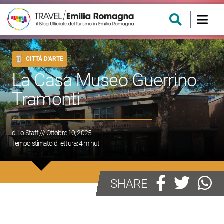
CITTÀ D'ARTE
La Casa Museo Guerrino
Tramonti
di
Lo Staff
/// Ottobre 10, 2025
Tempo stimato di lettura:
4
minuti
SHARE