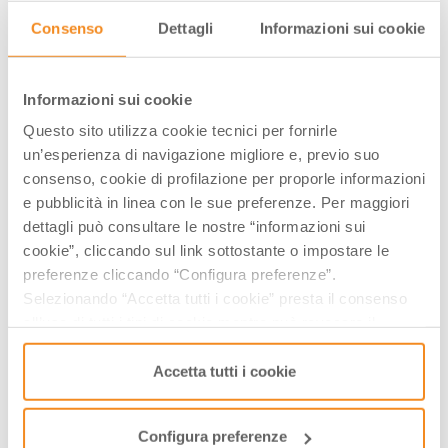
Consenso
Dettagli
Informazioni sui cookie
Informazioni sui cookie
Questo sito utilizza cookie tecnici per fornirle
un’esperienza di navigazione migliore e, previo suo
consenso, cookie di profilazione per proporle informazioni
e pubblicità in linea con le sue preferenze. Per maggiori
dettagli può consultare le nostre “informazioni sui
cookie”, cliccando sul link sottostante o impostare le
preferenze cliccando “Configura preferenze”.
Selezionando “Accetta tutti i cookie” presta il consenso
all’uso di tutti i tipi di cookie mentre può revocare il
consenso cliccando su “Usa solo i cookie necessari” e
saranno attivati i soli cookie tecnici necessari al corretto
Accetta tutti i cookie
funzionamento del sito.
INFO E PRENOTAZIONI:
Configura preferenze