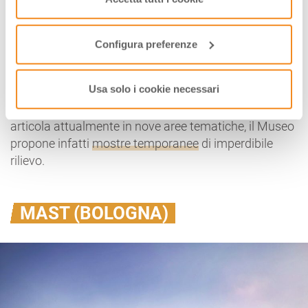
Manifattura delle Arti
, il distretto culturale della città.
funzionamento del sito.
La storia del museo è indissolubilmente legata alla
Configura preferenze
Galleria d’Arte Moderna di Bologna, istituzione a cui
deve le sue origini e sulla quale poggiano le basi della
sua continua ricerca culturale.
Usa solo i cookie necessari
Oltre alla notevole
collezione permanente
, che si
articola attualmente in nove aree tematiche, il Museo
propone infatti
mostre temporanee
di imperdibile
rilievo.
MAST (BOLOGNA)