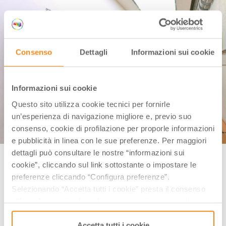
Consenso
Dettagli
Informazioni sui cookie
Informazioni sui cookie
Questo sito utilizza cookie tecnici per fornirle
un’esperienza di navigazione migliore e, previo suo
consenso, cookie di profilazione per proporle informazioni
e pubblicità in linea con le sue preferenze. Per maggiori
dettagli può consultare le nostre “informazioni sui
MAMbo (Bologna) | Credit: itinerarinellarte.it
cookie”, cliccando sul link sottostante o impostare le
Dove:
Via Don Giovanni Minzoni, 14 – Bologna (BO)
preferenze cliccando “Configura preferenze”.
Selezionando “Accetta tutti i cookie” presta il consenso
Il
MAMbo – Museo d’Arte Moderna di Bologna
all’uso di tutti i tipi di cookie mentre può revocare il
ripercorre la storia dell’arte italiana dal Secondo
consenso cliccando su “Usa solo i cookie necessari” e
Dopoguerra ad oggi e sorge nel cuore della
saranno attivati i soli cookie tecnici necessari al corretto
Accetta tutti i cookie