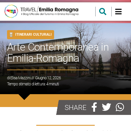
ITINERARI CULTURALI
Arte Contemporanea in
Emilia-Romagna
di
Elisa Mazzini
/// Giugno 12, 2026
Tempo stimato di lettura:
4
minuti
SHARE