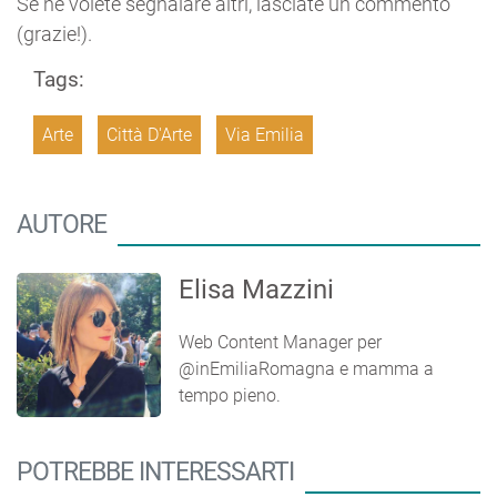
Se ne volete segnalare altri, lasciate un commento
(grazie!).
Tags:
Arte
Città D'Arte
Via Emilia
AUTORE
Elisa Mazzini
Web Content Manager per
@inEmiliaRomagna e mamma a
tempo pieno.
POTREBBE INTERESSARTI