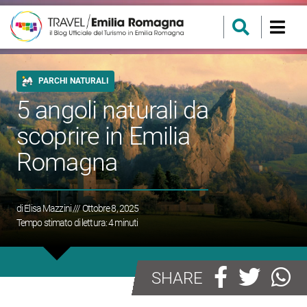
PARCHI NATURALI
5 angoli naturali da
scoprire in Emilia
Romagna
di
Elisa Mazzini
/// Ottobre 8, 2025
Tempo stimato di lettura:
4
minuti
SHARE