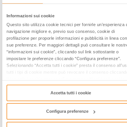
Informazioni sui cookie
Questo sito utilizza cookie tecnici per fornirle un’esperienza 
navigazione migliore e, previo suo consenso, cookie di
profilazione per proporle informazioni e pubblicità in linea con
Trekking tra i Laghi dell’Emilia
sue preferenze. Per maggiori dettagli può consultare le nostr
“informazioni sui cookie”, cliccando sul link sottostante o
di
Visit Emilia
/// Luglio 21, 2020
impostare le preferenze cliccando “Configura preferenze”.
Selezionando “Accetta tutti i cookie” presta il consenso all’us
tutti i tipi di cookie mentre può revocare il consenso cliccand
“Usa solo i cookie necessari” e saranno attivati i soli cookie
tecnici necessari al corretto funzionamento del sito.
NATURA E OUTDOOR
Accetta tutti i cookie
Configura preferenze