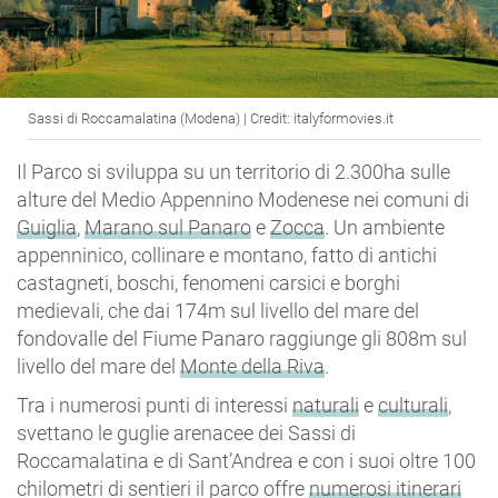
Sassi di Roccamalatina (Modena) | Credit: italyformovies.it
Il Parco si sviluppa su un territorio di 2.300ha sulle
alture del Medio Appennino Modenese nei comuni di
Guiglia
,
Marano sul Panaro
e
Zocca
. Un ambiente
appenninico, collinare e montano, fatto di antichi
castagneti, boschi, fenomeni carsici e borghi
medievali, che dai 174m sul livello del mare del
fondovalle del Fiume Panaro raggiunge gli 808m sul
livello del mare del
Monte della Riva
.
Tra i numerosi punti di interessi
naturali
e
culturali
,
svettano le guglie arenacee dei Sassi di
Roccamalatina e di Sant’Andrea e con i suoi oltre 100
chilometri di sentieri il parco offre
numerosi itinerari