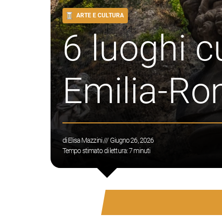
ARTE E CULTURA
6 luoghi cu
Emilia-R
di
Elisa Mazzini
/// Giugno 26, 2026
Tempo stimato di lettura:
7
minuti