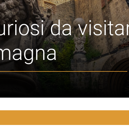
riosi da visita
omagna