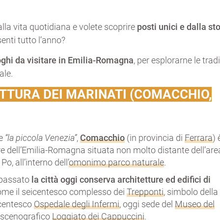
lla vita quotidiana e volete scoprire
posti unici e dalla st
enti tutto l’anno?
oghi da visitare in Emilia-Romagna
, per esplorarne le trad
ale.
TTURA DEI MARINATI (COMACCHIO,
me
“la piccola Venezia”
,
Comacchio
(in provincia di
Ferrara
) 
e dell’Emilia-Romagna situata non molto distante dell’are
Po, all’interno dell’
omonimo parco naturale
.
 passato
la città oggi conserva
architetture ed edifici di
come il seicentesco complesso dei
Trepponti
, simbolo della
tecentesco
Ospedale degli Infermi
, oggi sede del
Museo del
o scenografico
Loggiato dei Cappuccini
.