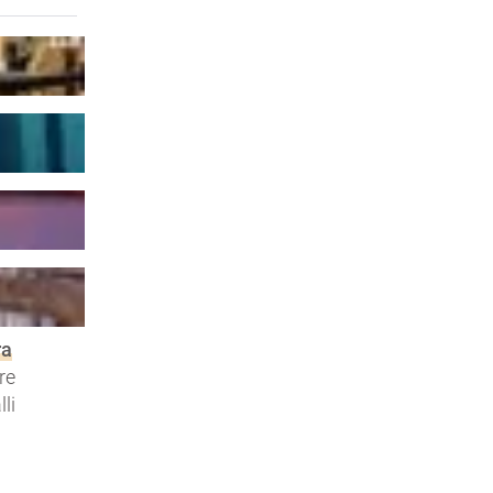
ra
re
li