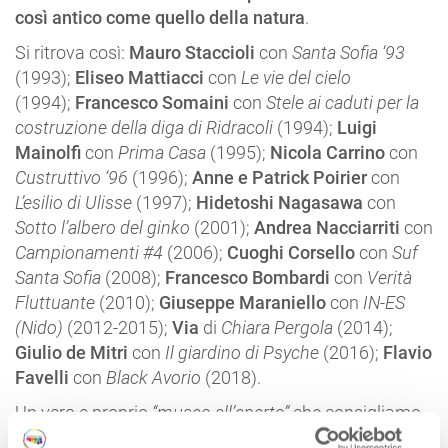
così antico come quello della natura
.
Si ritrova così:
Mauro Staccioli
con
Santa Sofia ‘93
(1993);
Eliseo Mattiacci
con
Le vie del cielo
(1994);
Francesco Somaini
con
Stele ai caduti per la
costruzione della diga di Ridracoli
(1994);
Luigi
Mainolfi
con
Prima Casa
(1995);
Nicola Carrino
con
Custruttivo ‘96
(1996);
Anne e Patrick Poirier
con
L’esilio di Ulisse
(1997);
Hidetoshi Nagasawa
con
Sotto l’albero del ginko
(2001);
Andrea Nacciarriti
con
Campionamenti #4
(2006);
Cuoghi Corsello
con
Suf
Santa Sofia
(2008);
Francesco Bombardi
con
Verità
Fluttuante
(2010);
Giuseppe Maraniello
con
IN-ES
(Nido)
(2012-2015);
Via
di
Chiara Pergola
(2014);
Giulio de Mitri
con
Il giardino di Psyche
(2016);
Flavio
Favelli
con
Black Avorio
(2018).
Un vero e proprio
“museo all’aperto”
che consigliamo
di visitare durante le belle giornate di sole, in dolce