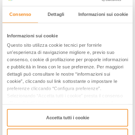
compagnia o con i propri figli, per un’esperienza unica
che vedrete vi stupirà.
Consenso
Dettagli
Informazioni sui cookie
Tags:
Informazioni sui cookie
Appennino
Arte
Parchi Naturali
Questo sito utilizza cookie tecnici per fornirle
un’esperienza di navigazione migliore e, previo suo
consenso, cookie di profilazione per proporle informazioni
AUTORE
e pubblicità in linea con le sue preferenze. Per maggiori
dettagli può consultare le nostre “informazioni sui
cookie”, cliccando sul link sottostante o impostare le
Davide Marino
preferenze cliccando “Configura preferenze”.
Selezionando “Accetta tutti i cookie” presta il consenso
Nasce come archeologo ma finisce
all’uso di tutti i tipi di cookie mentre può revocare il
per fare altro. Razionale ma non
consenso cliccando su “Usa solo i cookie necessari” e
metodico, lento e appassionato. Un
saranno attivati i soli cookie tecnici necessari al corretto
Accetta tutti i cookie
giovane entusiasta dai capelli grigi
funzionamento del sito.