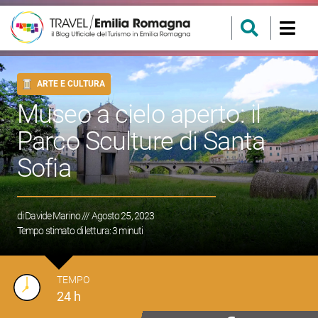
ARTE E CULTURA
Museo a cielo aperto: il
Parco Sculture di Santa
Sofia
di
Davide Marino
/// Agosto 25, 2023
Tempo stimato di lettura:
3
minuti
TEMPO
24 h