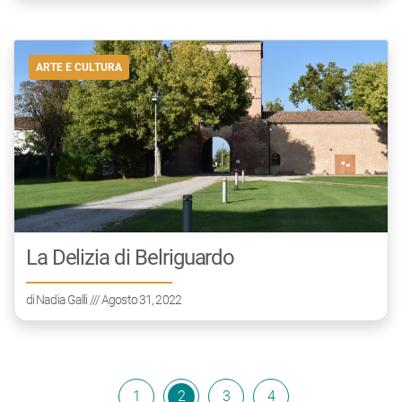
ARTE E CULTURA
La Delizia di Belriguardo
di
Nadia Galli
/// Agosto 31, 2022
1
2
3
4