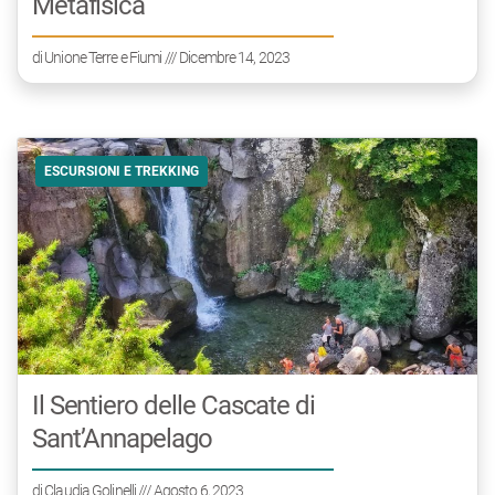
Metafisica
di
Unione Terre e Fiumi
/// Dicembre 14, 2023
ESCURSIONI E TREKKING
Il Sentiero delle Cascate di
Sant’Annapelago
di
Claudia Golinelli
/// Agosto 6, 2023