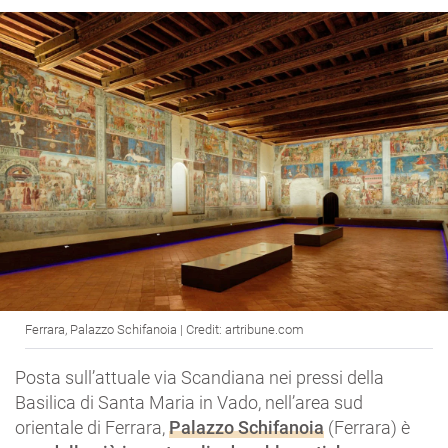
Ferrara, Palazzo Schifanoia | Credit: artribune.com
Posta sull’attuale via Scandiana nei pressi della
Basilica di Santa Maria in Vado, nell’area sud
orientale di Ferrara,
Palazzo Schifanoia
(Ferrara) è