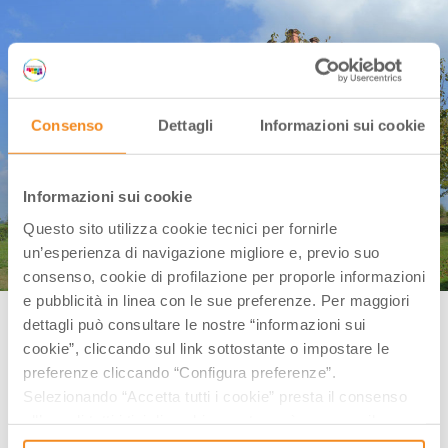
Consenso
Dettagli
Informazioni sui cookie
Informazioni sui cookie
Questo sito utilizza cookie tecnici per fornirle
un’esperienza di navigazione migliore e, previo suo
consenso, cookie di profilazione per proporle informazioni
e pubblicità in linea con le sue preferenze. Per maggiori
Portomaggiore (FE), Delizia del Verginese | Credit: Biancamaria Rizzoli,
dettagli può consultare le nostre “informazioni sui
via Wikimedia
cookie”, cliccando sul link sottostante o impostare le
preferenze cliccando “Configura preferenze”.
Originariamente costruita come casale di campagna
Selezionando “Accetta tutti i cookie” presta il consenso
(a oggi non vi sono notizie certe sulla sua
all’uso di tutti i tipi di cookie mentre può revocare il
fondazione), la
Delizia del
consenso cliccando su “Usa solo i cookie necessari” e