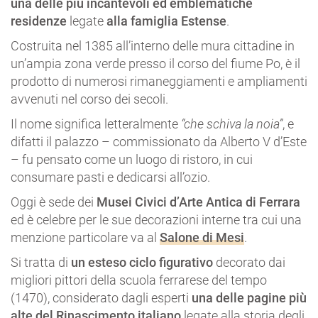
una delle più incantevoli ed emblematiche
residenze
legate
alla famiglia Estense
.
Costruita nel 1385 all’interno delle mura cittadine in
un’ampia zona verde presso il corso del fiume Po, è il
prodotto di numerosi rimaneggiamenti e ampliamenti
avvenuti nel corso dei secoli.
Il nome significa letteralmente
“che schiva la noia”
, e
difatti il palazzo – commissionato da Alberto V d’Este
– fu pensato come un luogo di ristoro, in cui
consumare pasti e dedicarsi all’ozio.
Oggi è sede dei
Musei Civici d’Arte Antica di Ferrara
ed è celebre per le sue decorazioni interne tra cui una
menzione particolare va al
Salone di Mesi
.
Si tratta di
un esteso ciclo figurativo
decorato dai
migliori pittori della scuola ferrarese del tempo
(1470), considerato dagli esperti
una delle pagine più
alte del Rinascimento italiano
legate alla storia degli