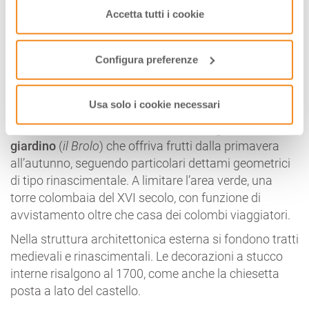
Verginese
(Portomaggiore) – il cui nome forse
saranno attivati i soli cookie tecnici necessari al corretto
Accetta tutti i cookie
richiama un canale posto nelle vicinanze –
fu
funzionamento del sito.
trasformata in residenza ducale nel primo
cinquecento dal duca Alfonso I d’Este
e donata alla
Configura preferenze
sua amante Laura Eustochia Dianti (1534) dopo la
morte della moglie Lucrezia Borgia.
Usa solo i cookie necessari
La Delizia si presenta come
un piccolo “castello”
ornato di merli
e
circondato da un magnifico
giardino
(
il Brolo
) che offriva frutti dalla primavera
all’autunno, seguendo particolari dettami geometrici
di tipo rinascimentale. A limitare l’area verde, una
torre colombaia del XVI secolo, con funzione di
avvistamento oltre che casa dei colombi viaggiatori.
Nella struttura architettonica esterna si fondono tratti
medievali e rinascimentali. Le decorazioni a stucco
interne risalgono al 1700, come anche la chiesetta
posta a lato del castello.