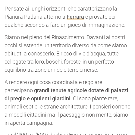
Pensate ai lunghi orizzonti che caratterizzano la
Pianura Padana attorno a
Ferrara
e provate per
qualche secondo a fare un gioco di immaginazione.
Siamo nel pieno del Rinascimento. Davanti ai nostri
occhi si estende un territorio diverso da come siamo
abituati a conoscerlo. È ricco di vie d’acqua, tutte
collegate tra loro, boschi, foreste, in un perfetto
equilibrio tra zone umide e terre emerse.
A rendere ogni cosa coordinata e regolare
partecipano
grandi tenute agricole dotate di palazzi
di pregio
e
opulenti giardini
. Ci sono piante rare,
animali esotici e strane architetture. I pensieri corrono
a modelli cittadini ma il paesaggio non mente, siamo
in aperta campagna.
Tra il ‘400 e il ‘500 i duchi di Ferrara misero in atto un