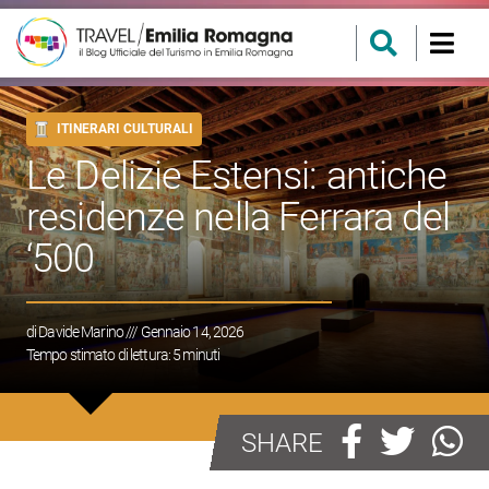
ITINERARI CULTURALI
Le Delizie Estensi: antiche
residenze nella Ferrara del
‘500
di
Davide Marino
/// Gennaio 14, 2026
Tempo stimato di lettura:
5
minuti
SHARE