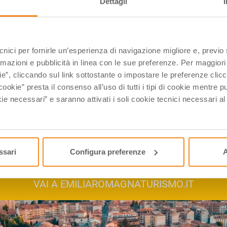
Dettagli
rimo del mese, una email con contenuti selezionati ed eventi in 
ecnici per fornirle un’esperienza di navigazione migliore e, previ
rmazioni e pubblicità in linea con le sue preferenze. Per maggiori
ie”, cliccando sul link sottostante o impostare le preferenze cli
cookie” presta il consenso all’uso di tutti i tipi di cookie mentre
ie necessari” e saranno attivati i soli cookie tecnici necessari a
Scopri gli eventi in Emilia-Romagna
ssari
Configura preferenze
A
VAI A EMILIAROMAGNATURISMO.IT