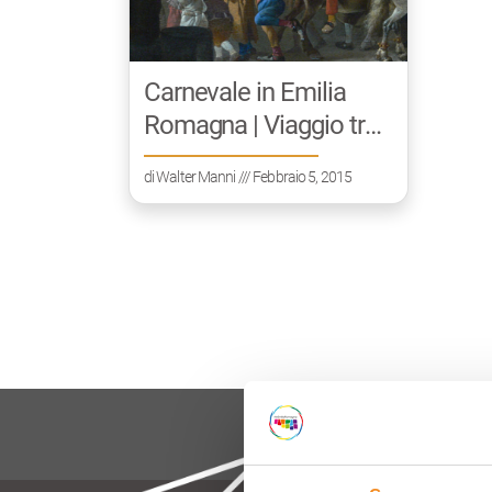
Carnevale in Emilia
Romagna | Viaggio tra
le maschere
di
Walter Manni
/// Febbraio 5, 2015
tradizionali