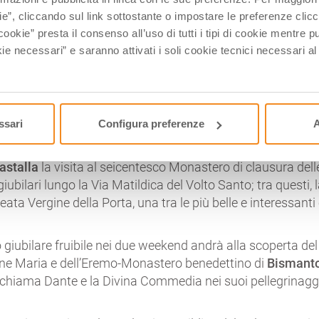
orge in mezzo a boschi di castagni, aprirà le porte ai visit
ie”, cliccando sul link sottostante o impostare le preferenze cli
nastero di Santa Maria della Neve a Torrechiara, anche de
cookie” presta il consenso all’uso di tutti i tipi di cookie mentre
ruita a breve distanza dal celebre Castello –
INFO
ie necessari” e saranno attivati i soli cookie tecnici necessari a
 e 12 ottobre
“Monasteri Aperti” offre un’esperienza emoz
oria e della spiritualità che animano il Santuario e Conve
a visita sarà occasione per conoscere i frati che abitano i
condivisione e di preghiera –
INFO
ssari
Configura preferenze
A
ra arte e spiritualità si svolgono
in entrambi i primi due 
astalla
la visita al seicentesco Monastero di clausura del
giubilari lungo la Via Matildica del Volto Santo; tra questi, l
eata Vergine della Porta, una tra le più belle e interessant
 giubilare fruibile nei due weekend andrà alla scoperta del
ine Maria e dell’Eremo-Monastero benedettino di
Bismant
ichiama Dante e la Divina Commedia nei suoi pellegrinagg