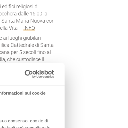
edifici religiosi di
 toccherà dalle 16.00 la
di Santa Maria Nuova con
ella Vita –
INFO
e ai luoghi giubilari
ilica Cattedrale di Santa
a per 5 secoli fino al
a, che custodisce il
re nel 1850 per il
cescano di Santa Maria
ermette di conoscere i
Informazioni sui cookie
a di carena di nave – e di
via di Linari, per andare
o suo consenso, cookie di
 Lagrimone delle Clarisse
 dettagli può consultare le