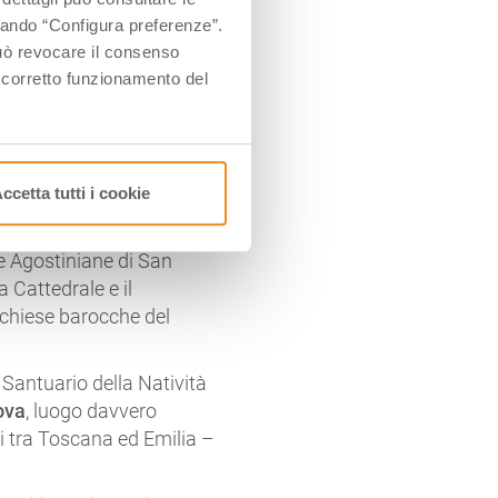
atori e si potrà anche
ccando “Configura preferenze”.
tto Badia Benedettina di
 può revocare il consenso
l corretto funzionamento del
ionante e intima alla
nto di San Francesco del
l Convento e vivere con
ccetta tutti i cookie
weekend di ottobre
.
le Agostiniane di San
a Cattedrale e il
i chiese barocche del
 Santuario della Natività
ova
, luogo davvero
i tra Toscana ed Emilia –