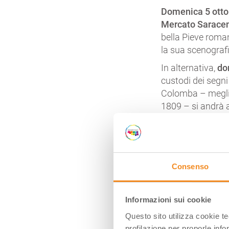
Domenica 5 otto
Mercato Sarace
bella Pieve roma
la sua scenografi
In alternativa,
do
custodi dei segni
Colomba – meglio
1809 – si andrà a
dipinto della Mad
presunto movimen
Domenica 12 ott
delle Grazie, sub
Consenso
preziosi e suggest
visitare il picc
Informazioni sui cookie
Nel weekend del
Questo sito utilizza cookie t
“Sulle orme di Sa
profilazione per proporle info