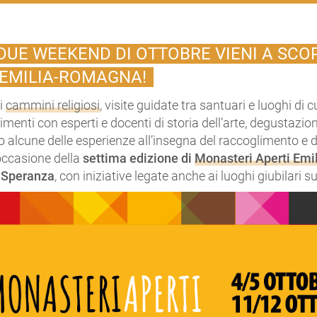
 DUE WEEKEND DI OTTOBRE VIENI A SCOP
’EMILIA-ROMAGNA!
 i
cammini religiosi
, visite guidate tra santuari e luoghi di 
menti con esperti e docenti di storia dell’arte, degustazioni
alcune delle esperienze all’insegna del raccoglimento e d
occasione della
settima edizione di
Monasteri Aperti Em
a Speranza
, con iniziative legate anche ai luoghi giubilari sul