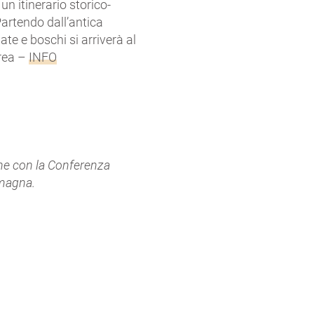
n itinerario storico-
artendo dall’antica
te e boschi si arriverà al
drea –
INFO
ne con la Conferenza
omagna.