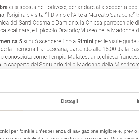
bre
ci si sposta nel forlivese, per andare alla scoperta degli 
no
; l’originale visita “Il Divino e l’Arte a Mercato Saraceno”
nica dei Santi Cosma e Damiano, la Chiesa parrocchiale 
ca scalinata, e il piccolo Oratorio/Museo della Madonna d
menica 5
si può scendere fino a
Rimini
per le visite guidat
 della memoria francescana; partendo alle 15.00 dalla Bas
 conosciuta come Tempio Malatestiano, chiesa francescan
lla scoperta del Santuario della Madonna della Misericordi
onna della Misericordia di Giuseppe Soleri, diventato celeb
to degli occhi della Vergine –
INFO
obre a Rimini
sarà invece protagonista il Santuario fran
ito fuori Rimini, salendo sul Colle di Covignano; la visita p
Dettagli
ivi dettagli della chiesa – come il soffitto in legno a form
olo Museo delle missioni francescane nel mondo –
INFO
4 e 5 ottobre
si torna sull’
Appennino Parmense
, lungo la 
ecnici per fornirle un’esperienza di navigazione migliore e, previ
nta Chiara in Appennino”; il Monastero di Santa Chiara in
rmazioni e pubblicità in linea con le sue preferenze. Per maggiori