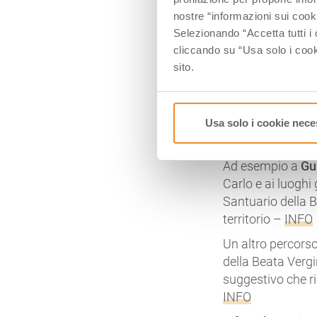
Cappuccine, che s
nostre “informazioni sui cook
fare visita al Mo
Selezionando “Accetta tutti i 
Torrechiara, cost
cliccando su “Usa solo i cook
Il
weekend del 11
sito.
scoperta della st
Prato, a Parma; l
loro momenti di 
Usa solo i cookie nece
Altre esperienze t
Ad esempio a
Gu
Carlo e ai luoghi 
Santuario della B
territorio –
INFO
Un altro percorso
della Beata Verg
suggestivo che r
INFO