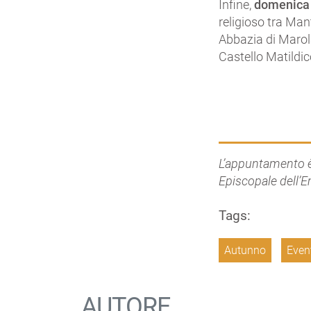
Infine,
domenica
religioso tra Ma
Abbazia di Marola
Castello Matildic
L’appuntamento è
Episcopale dell’E
Tags:
Autunno
Even
AUTORE