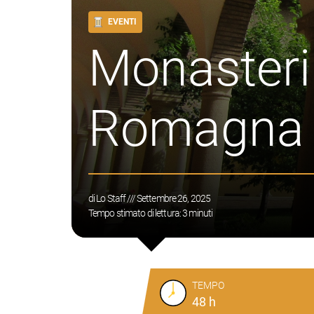
EVENTI
Monasteri 
Romagna
di
Lo Staff
/// Settembre 26, 2025
Tempo stimato di lettura:
3
minuti
TEMPO
48 h