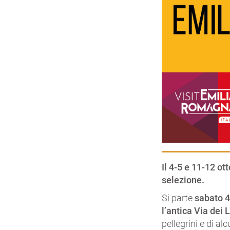
Il 4-5 e 11-12 ot
selezione.
Si parte
sabato 4
l’antica Via dei L
pellegrini e di al