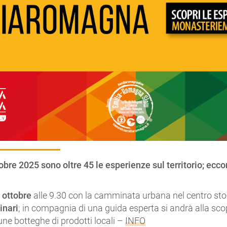
tobre 2025 sono oltre 45 le esperienze sul territorio; ecc
 ottobre
alle 9.30 con la camminata urbana nel centro sto
inari
; in compagnia di una guida esperta si andrà alla scop
cune botteghe di prodotti locali –
INFO