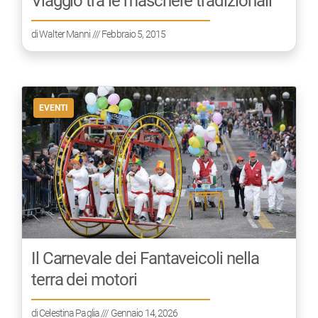
Viaggio tra le maschere tradizionali
di
Walter Manni
/// Febbraio 5, 2015
EVENTI
Il Carnevale dei Fantaveicoli nella
terra dei motori
di
Celestina Paglia
/// Gennaio 14, 2026