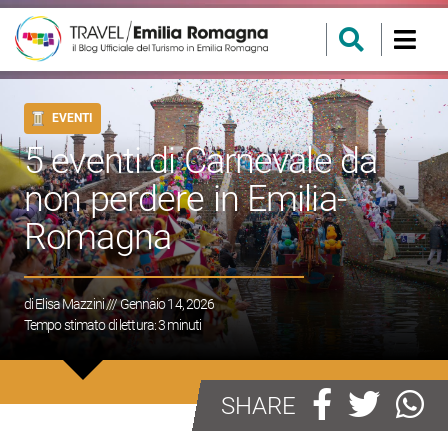
EVENTI
5 eventi di Carnevale da
non perdere in Emilia-
Romagna
di
Elisa Mazzini
/// Gennaio 14, 2026
Tempo stimato di lettura:
3
minuti
SHARE