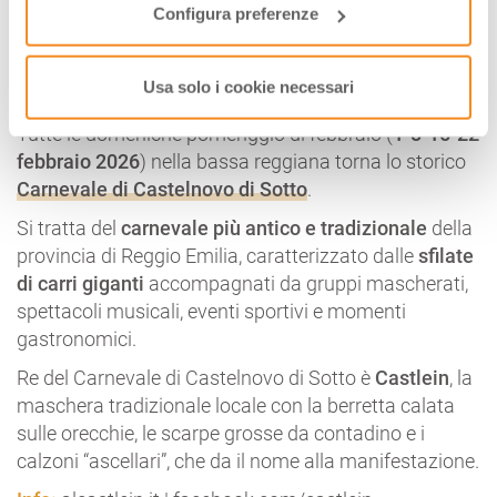
Configura preferenze
CARNEVALE DEL CASTLEIN A
CASTELNOVO DI SOTTO (RE)
Usa solo i cookie necessari
Tutte le domeniche pomeriggio di febbraio (
1-8-15-22
febbraio 2026
) nella bassa reggiana torna lo storico
Carnevale di Castelnovo di Sotto
.
Si tratta del
carnevale più antico e tradizionale
della
provincia di Reggio Emilia, caratterizzato dalle
sfilate
di carri giganti
accompagnati da gruppi mascherati,
spettacoli musicali, eventi sportivi e momenti
gastronomici.
Re del Carnevale di Castelnovo di Sotto è
Castlein
, la
maschera tradizionale locale con la berretta calata
sulle orecchie, le scarpe grosse da contadino e i
calzoni “ascellari”, che da il nome alla manifestazione.