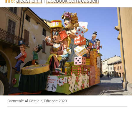
Info:
alcastlein.it
|
facebook.com/castlein
Carnevale Al Castlein, Edizione 2023