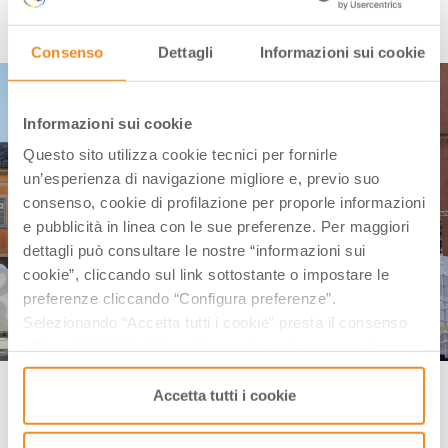
Info:
carnevalepersiceto.it
|
facebook.com/CarnevalePersiceto
Consenso
Dettagli
Informazioni sui cookie
Informazioni sui cookie
Questo sito utilizza cookie tecnici per fornirle
un’esperienza di navigazione migliore e, previo suo
consenso, cookie di profilazione per proporle informazioni
e pubblicità in linea con le sue preferenze. Per maggiori
dettagli può consultare le nostre “informazioni sui
cookie”, cliccando sul link sottostante o impostare le
preferenze cliccando “Configura preferenze”.
Selezionando “Accetta tutti i cookie” presta il consenso
all’uso di tutti i tipi di cookie mentre può revocare il
consenso cliccando su “Usa solo i cookie necessari” e
Carnevale storico San Giovanni in Persiceto Ph. Associazione
saranno attivati i soli cookie tecnici necessari al corretto
Accetta tutti i cookie
Carnevale Persiceto
funzionamento del sito.