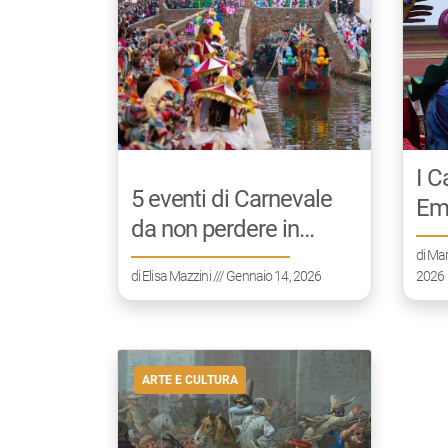
I C
5 eventi di Carnevale
Em
da non perdere in
Emilia-Romagna
di
Mar
di
Elisa Mazzini
/// Gennaio 14, 2026
2026
ARTE E CULTURA