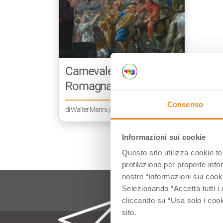
Carnevale in Emilia
Romagna | Viaggio tra
le maschere
Consenso
di
Walter Manni
/// Febbraio 5, 2015
tradizionali
Informazioni sui cookie
Questo sito utilizza cookie t
profilazione per proporle info
nostre “informazioni sui cook
Selezionando “Accetta tutti i 
cliccando su “Usa solo i cook
sito.