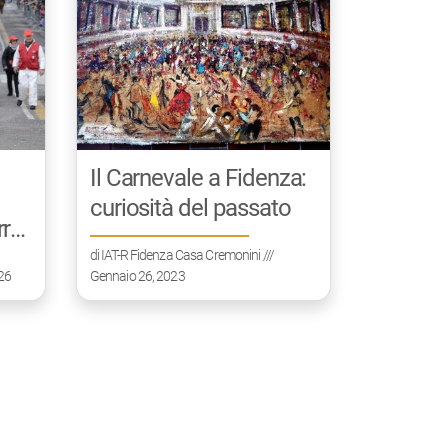
Il Carnevale a Fidenza:
curiosità del passato
rra
di
IAT-R Fidenza Casa Cremonini
///
026
Gennaio 26, 2023