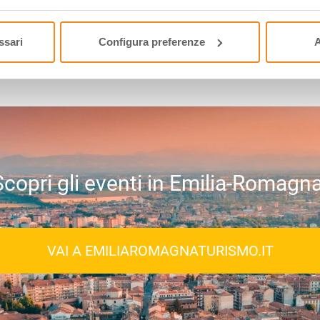
rimo del mese, una email con contenuti selezionati ed eventi in 
ssari
Configura preferenze
A
Scopri gli eventi in Emilia-Romagna
VAI A EMILIAROMAGNATURISMO.IT