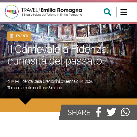
EVENTI
Il Carnevale a Fidenza:
curiosità del passato
di
IAT-R Fidenza Casa Cremonini
/// Gennaio 14, 2026
Tempo stimato di lettura:
3
minuti
SHARE