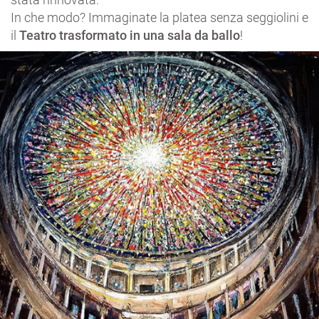
In che modo? Immaginate la platea senza seggiolini e
il
Teatro trasformato in una sala da ballo
!