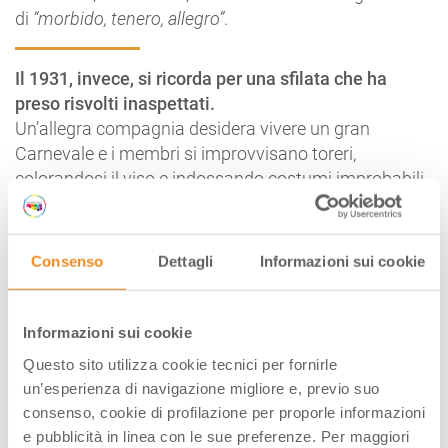
di
“morbido, tenero, allegro”
.
Il 1931, invece, si ricorda per una sfilata che ha
preso risvolti inaspettati.
Un’allegra compagnia desidera vivere un gran
Carnevale e i membri si improvvisano toreri,
colorandosi il viso e indossando costumi improbabili.
Tutto fila liscio fino a quando…
Ecco a seguire il
racconto di un testimone
, un Balilla sveglio e arguto.
Consenso
Dettagli
Informazioni sui cookie
“Era il Mercoledì delle Ceneri ed io fin dall’una ero in
piazza per poter ammirare Il Carro della Carmen coi
toreri.
La gente era molta, troppa allegria. Ad un tratto
Informazioni sui cookie
vidi parecchi carabinieri attraversare la piazza di corsa
e si seppe che andavano ad arrestare tutti quelli del
Questo sito utilizza cookie tecnici per fornirle
carro.
un’esperienza di navigazione migliore e, previo suo
consenso, cookie di profilazione per proporle informazioni
Io, come Balilla, volevo prestare loro aiuto, per
e pubblicità in linea con le sue preferenze. Per maggiori