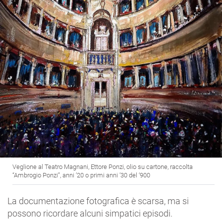
Veglione al Teatro Magnani, Ettore Ponzi, olio su cartone, raccolta
“Ambrogio Ponzi”, anni ’20 o primi anni ’30 del ‘900
La documentazione fotografica è scarsa, ma si
possono ricordare alcuni simpatici episodi.