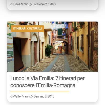
di
Elisa Mazzini
/// Dicembre 27, 2022
ITINERARI CULTURALI
Lungo la Via Emilia: 7 itinerari per
conoscere l’Emilia-Romagna
di
Walter Manni
/// Gennaio 8, 2015