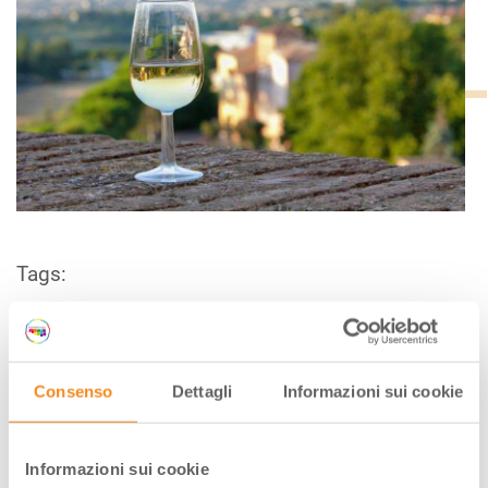
Tags:
Bologna
Itinerari
Vino
Consenso
Dettagli
Informazioni sui cookie
AUTORE
Informazioni sui cookie
Cristiana Cugia