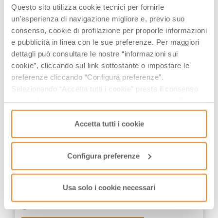
Questo sito utilizza cookie tecnici per fornirle
un’esperienza di navigazione migliore e, previo suo
consenso, cookie di profilazione per proporle informazioni
POTREBBE INTERESSARTI
e pubblicità in linea con le sue preferenze. Per maggiori
dettagli può consultare le nostre “informazioni sui
cookie”, cliccando sul link sottostante o impostare le
preferenze cliccando “Configura preferenze”.
ITINERARI CULTURALI
Selezionando “Accetta tutti i cookie” presta il consenso
all’uso di tutti i tipi di cookie mentre può revocare il
consenso cliccando su “Usa solo i cookie necessari” e
saranno attivati i soli cookie tecnici necessari al corretto
Accetta tutti i cookie
funzionamento del sito.
Configura preferenze
Gita fuori porta da Bologna: una
Usa solo i cookie necessari
giornata tra abbazie e castelli