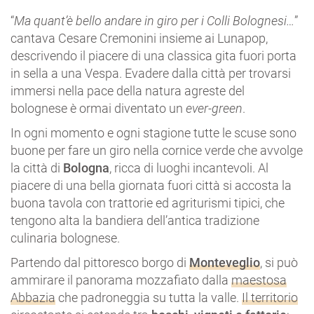
“
Ma quant’è bello andare in giro per i Colli Bolognesi…
”
cantava Cesare Cremonini insieme ai Lunapop,
descrivendo il piacere di una classica gita fuori porta
in sella a una Vespa. Evadere dalla città per trovarsi
immersi nella pace della natura agreste del
bolognese è ormai diventato un
ever-green
.
In ogni momento e ogni stagione tutte le scuse sono
buone per fare un giro nella cornice verde che avvolge
la città di
Bologna
, ricca di luoghi incantevoli. Al
piacere di una bella giornata fuori città si accosta la
buona tavola con trattorie ed agriturismi tipici, che
tengono alta la bandiera dell’antica tradizione
culinaria bolognese.
Partendo dal pittoresco borgo di
Monteveglio
, si può
ammirare il panorama mozzafiato dalla
maestosa
Abbazia
che padroneggia su tutta la valle.
Il territorio