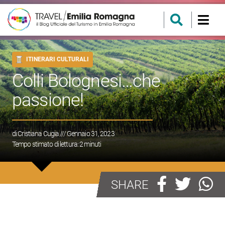
ITINERARI CULTURALI
Colli Bolognesi…che
passione!
di
Cristiana Cugia
/// Gennaio 31, 2023
Tempo stimato di lettura:
2
minuti
SHARE