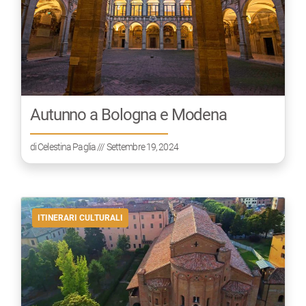
Autunno a Bologna e Modena
di
Celestina Paglia
/// Settembre 19, 2024
ITINERARI CULTURALI