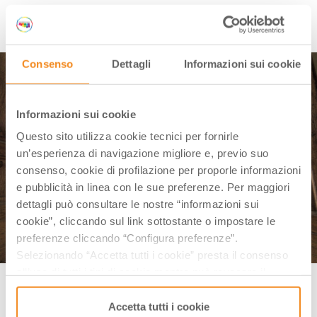
TERRA DEL SOLE
Consenso
Dettagli
Informazioni sui cookie
Informazioni sui cookie
Questo sito utilizza cookie tecnici per fornirle
un’esperienza di navigazione migliore e, previo suo
consenso, cookie di profilazione per proporle informazioni
e pubblicità in linea con le sue preferenze. Per maggiori
dettagli può consultare le nostre “informazioni sui
cookie”, cliccando sul link sottostante o impostare le
preferenze cliccando “Configura preferenze”.
Selezionando “Accetta tutti i cookie” presta il consenso
all’uso di tutti i tipi di cookie mentre può revocare il
Terra del Sole (Castrocaro Terme) | Credit: romagnatoscanaturismo.it
consenso cliccando su “Usa solo i cookie necessari” e
saranno attivati i soli cookie tecnici necessari al corretto
Accetta tutti i cookie
Realizzata su uno studio accurato nel quale si