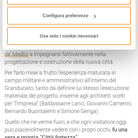
funzionamento del sito.
fondevano esigenze civili ed esigenze militari,
Terra
del Sole
rappresenta l’
apice dell’urbanistica del
Configura preferenze
pieno Rinascimento
con la sua caratteristica pianta
stellata.
Usa solo i cookie necessari
Costruita in un’area di confine con la Toscana (data
di fondazione: 8 dicembre 1564), fu lo stesso
Cosimo
de’ Medici
a impegnarsi fattivamente nella
progettazione e costruzione della nuova città.
Per farlo mise a frutto l’esperienza maturata in
campo militare e amministrativo all’interno del
Granducato, tanto da definire lui stesso l’esecuzione
materiale del progetto, insieme agli architetti scelti
per “l’impresa” (Baldassarre Lanci, Giovanni Camerini,
Bernardo Buontalenti e Simone Genga).
Quello che ne venne fuori, e che ogni visitatore oggi
può piacevolmente vedere con i propri occhi,
fu una
vera e propria “Città fortezza”
.