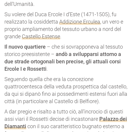
dell’Umanità.
Su volere del Duca Ercole I d’Este (1471-1505), fu
realizzato la cosiddetta
Addizione Erculea
, un vero e
proprio ampliamento del tessuto urbano a nord del
grande
Castello Estense
.
Il nuovo quartiere
– che si sovrapponeva al tessuto
storico preesistente –
andò a svilupparsi attorno a
due strade ortogonali ben precise, gli attuali corsi
Ercole I e Rossetti
.
Seguendo quella che era la concezione
quattrocentesca della veduta prospettica dal castello,
da qui si dipanò fino ai possedimenti estensi fuori alla
città (in particolare al Castello di Belfiore).
A dar pregio e risalto a tutto ciò, all’incrocio di questi
assi viari il Rossetti decise di incastonare
Palazzo dei
Diamanti
con il suo caratteristico bugnato esterno a