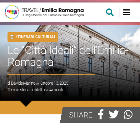
ITINERARI CULTURALI
Le “Città Ideali” dell’Emilia-
Romagna
di
Davide Marino
/// Ottobre 13, 2025
Tempo stimato di lettura:
4
minuti
SHARE