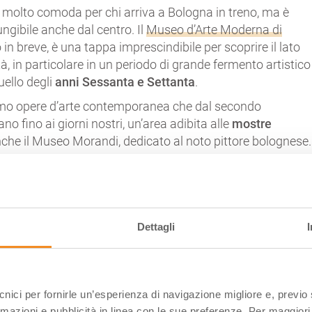
 molto comoda per chi arriva a Bologna in treno, ma è
ngibile anche dal centro. Il
Museo d’Arte Moderna di
in breve, è una tappa imprescindibile per scoprire il lato
ttà, in particolare in un periodo di grande fermento artistico
uello degli
anni Sessanta e Settanta
.
iamo opere d’arte contemporanea che dal secondo
no fino ai giorni nostri, un’area adibita alle
mostre
che il Museo Morandi, dedicato al noto pittore bolognese.
manente getta uno sguardo su varie correnti artistiche de
ali l’Arte Povera, la pittura romana degli anni ‘60 e le arti
 Emilia Romagna. In mostra troviamo ad esempio un’ampi
sulla celebre performance di
Marina Abramović
e Ulay
Dettagli
 avvenuta a Bologna nel 1977. Tra le opere più conosciute
, impossibile non citare “I Funerali di Togliatti” di Renato
rto, non resto” di Alighiero Boetti.
to il museo vi consigliamo una passeggiata nell’adiacente
ecnici per fornirle un’esperienza di navigazione migliore e, previ
aticcio
, accessibile da via Azzo Gardino, nato sull’antico
rmazioni e pubblicità in linea con le sue preferenze. Per maggiori