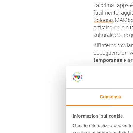
La prima tappa è
facilmente raggiu
Bologna
, MAMbo 
artistico della ci
culturale come q
All’interno trov
dopoguerra arriva
temporanee
e an
La collezione per
recente passato qu
performative in
documentazione 
Consenso
“Imponderabilia”,
ospitate al MAMbo
Guttuso e “Non pa
Informazioni sui cookie
Una volta lascia
Questo sito utilizza cookie t
Giardino del Cav
profilazione per proporle info