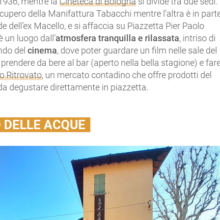
l 1936, mentre la
Cineteca di Bologna
si divide tra due sedi.
cupero della Manifattura Tabacchi mentre l’altra è in part
de dell’ex Macello, e si affaccia su Piazzetta Pier Paolo
è un luogo dall’
atmosfera tranquilla e rilassata
, intriso di
ondo del
cinema
, dove poter guardare un film nelle sale del
, prendere da bere al bar (aperto nella bella stagione) e far
o Ritrovato
, un mercato contadino che offre prodotti del
i da degustare direttamente in piazzetta.
O DELLE ACQUE