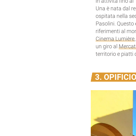
in attività fino a
Una è nata dal re
ospitata nella se
Pasolini. Questo 
riferimenti al m
Cinema Lumière
un giro al
Mercat
territorio e piatt
3. OPIFICI