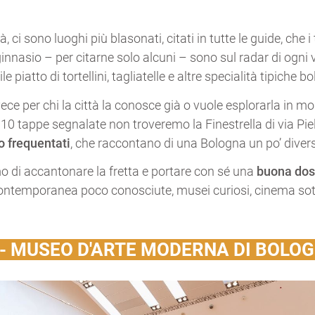
à, ci sono luoghi più blasonati, citati in tutte le guide, che
ginnasio – per citarne solo alcuni – sono sul radar di ogni 
piatto di tortellini, tagliatelle e altre specialità tipiche b
ce per chi la città la conosce già o vuole esplorarla in mod
e 10 tappe segnalate non troveremo la Finestrella di via Pie
o frequentati
, che raccontano di una Bologna un po’ diver
mo di accantonare la fretta e portare con sé una
buona dose
contemporanea poco conosciute, musei curiosi, cinema sott
- MUSEO D'ARTE MODERNA DI BOLO