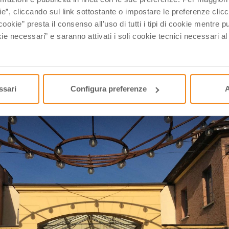
ie”, cliccando sul link sottostante o impostare le preferenze cli
Bologna. Oltre ad ospitare festival ed eventi estivi, il giardin
cookie” presta il consenso all’uso di tutti i tipi di cookie mentre
culture contemporanee realizzate da artisti come
Paladin
ie necessari” e saranno attivati i soli cookie tecnici necessari a
aniello
.
TTA PIER PAOLO PASOLINI
ssari
Configura preferenze
A