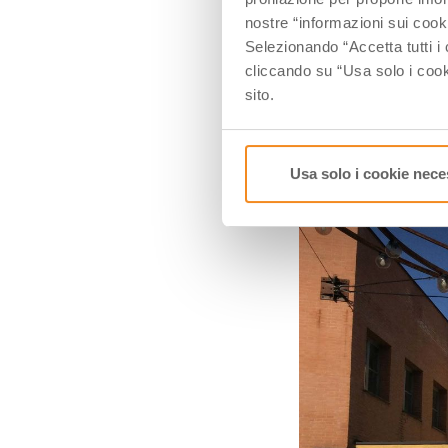
nostre “informazioni sui cook
porto fluviale di 
Selezionando “Accetta tutti i 
disseminato di s
cliccando su “Usa solo i cook
Pomodoro e Mar
sito.
2. PIAZZE
Usa solo i cookie nece