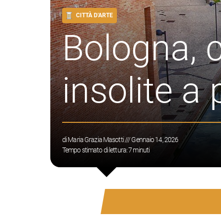
CITTÀ D'ARTE
Bologna, 
insolite a 
di
Maria Grazia Masotti
/// Gennaio 14, 2026
Tempo stimato di lettura:
7
minuti