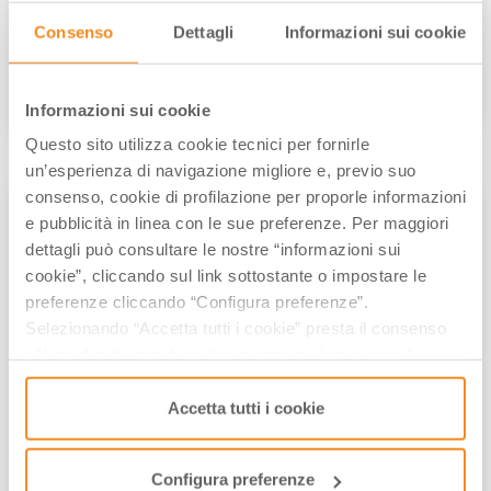
Italia da Scoprire: i borghi dimenticati
Consenso
Dettagli
Informazioni sui cookie
dell’Emilia Romagna
di
Walter Manni
/// Gennaio 30, 2017
Informazioni sui cookie
Questo sito utilizza cookie tecnici per fornirle
un’esperienza di navigazione migliore e, previo suo
consenso, cookie di profilazione per proporle informazioni
ESCURSIONI E TREKKING
e pubblicità in linea con le sue preferenze. Per maggiori
dettagli può consultare le nostre “informazioni sui
cookie”, cliccando sul link sottostante o impostare le
preferenze cliccando “Configura preferenze”.
Selezionando “Accetta tutti i cookie” presta il consenso
all’uso di tutti i tipi di cookie mentre può revocare il
consenso cliccando su “Usa solo i cookie necessari” e
saranno attivati i soli cookie tecnici necessari al corretto
Accetta tutti i cookie
funzionamento del sito.
Le Montagne più alte dell’Emilia
Romagna e come arrivarci
Configura preferenze