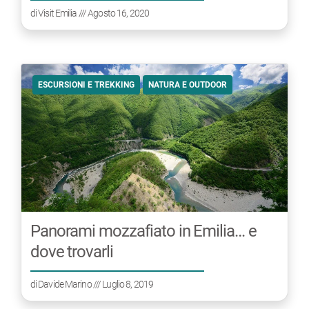
di
Visit Emilia
/// Agosto 16, 2020
ESCURSIONI E TREKKING
NATURA E OUTDOOR
Panorami mozzafiato in Emilia… e
dove trovarli
di
Davide Marino
/// Luglio 8, 2019