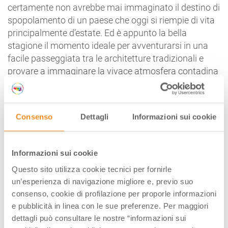
certamente non avrebbe mai immaginato il destino di
spopolamento di un paese che oggi si riempie di vita
principalmente d’estate. Ed è appunto la bella
stagione il momento ideale per avventurarsi in una
facile passeggiata tra le architetture tradizionali e
provare a immaginare la vivace atmosfera contadina
dei tempi andati.
Da non perdere: Inutile dire che, trovandosi da queste
parti, sarebbe un peccato non cogliere l’occasione per
Consenso
Dettagli
Informazioni sui cookie
una visita a Corniglio, centro montano tra la Val
Parma e la Val Bratica, considerato un bijoux per il
castello del XIII secolo e la Chiesa dell’Assunta.
Informazioni sui cookie
Questo sito utilizza cookie tecnici per fornirle
un’esperienza di navigazione migliore e, previo suo
IL MONTE CUSNA (RE)
consenso, cookie di profilazione per proporle informazioni
e pubblicità in linea con le sue preferenze. Per maggiori
dettagli può consultare le nostre “informazioni sui
Il Gigante, l’Uomo Morto o il Dormiente: in qualunque