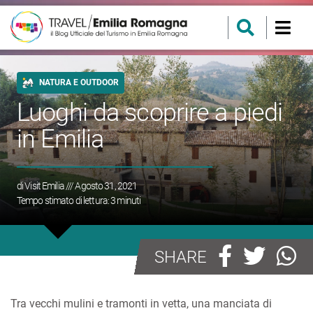
NATURA E OUTDOOR
Luoghi da scoprire a piedi
in Emilia
di
Visit Emilia
/// Agosto 31, 2021
Tempo stimato di lettura:
3
minuti
SHARE
Tra vecchi mulini e tramonti in vetta, una manciata di