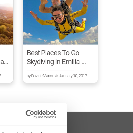
Best Places To Go
a-
Skydiving in Emilia-
Romagna
7
by
Davide Marino
/// January 10, 2017