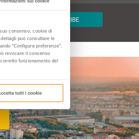
Informazioni sui cookie
 and
SUBSCRIBE
o suo consenso, cookie di
 dettagli può consultare le
ccando “Configura preferenze”.
 può revocare il consenso
l corretto funzionamento del
na!
ccetta tutti i cookie