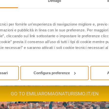
Dettagli
ry first of the month, an email (in Italian) with selected contents
upcoming events.
ecnici per fornirle un’esperienza di navigazione migliore e, previ
rmazioni e pubblicità in linea con le sue preferenze. Per maggiori
ie”, cliccando sul link sottostante o impostare le preferenze cli
cookie” presta il consenso all’uso di tutti i tipi di cookie mentre
ie necessari” e saranno attivati i soli cookie tecnici necessari a
scover the events in Emilia-Romag
ssari
Configura preferenze
A
GO TO EMILIAROMAGNATURISMO.IT/EN