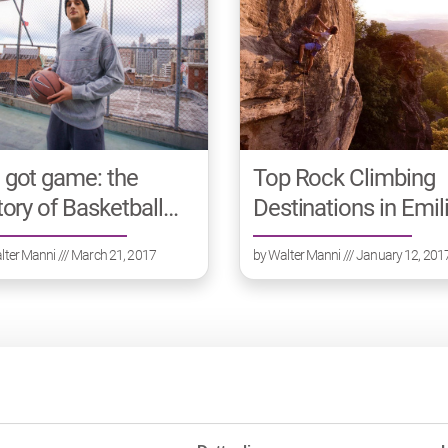
got game: the
Top Rock Climbing
tory of Basketball
Destinations in Emili
e in Emilia
Romagna
lter Manni
/// March 21, 2017
by
Walter Manni
/// January 12, 201
magna
Interested in our newsletter?