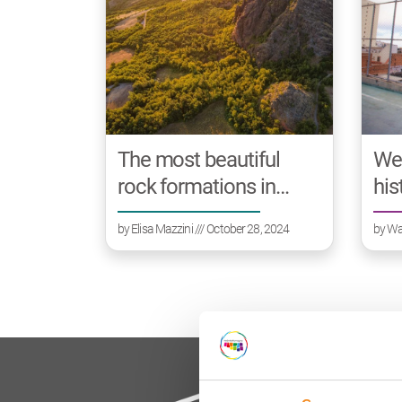
The most beautiful
We 
rock formations in
his
Emilia-Romagna
mad
by
Elisa Mazzini
/// October 28, 2024
by
Wa
Ro