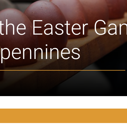
 the Easter Ga
pennines