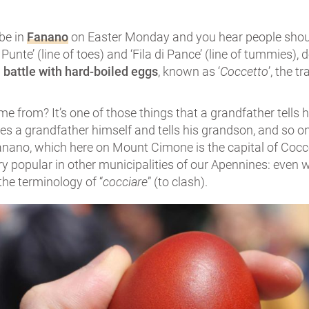
be in
Fanano
on Easter Monday and you hear people shouting
 Punte’ (line of toes) and ‘Fila di Pance’ (line of tummies), d
a
battle with hard-boiled eggs
, known as ‘
Coccetto
’, the t
e from? It’s one of those things that a grandfather tells 
 a grandfather himself and tells his grandson, and so on
Fanano, which here on Mount Cimone is the capital of Cocce
ery popular in other municipalities of our Apennines: even 
the terminology of “
cocciare
” (to clash).