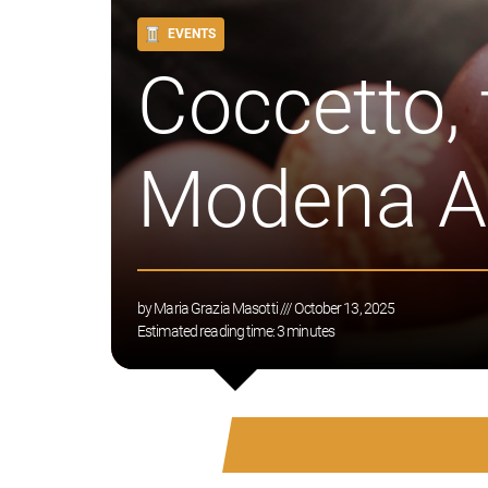
EVENTS
Coccetto,
Modena A
by
Maria Grazia Masotti
/// October 13, 2025
Estimated reading time:
3
minutes