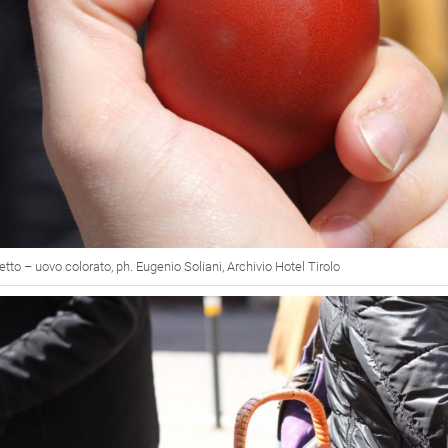
to – uovo colorato, ph. Eugenio Soliani, Archivio Hotel Tirolo