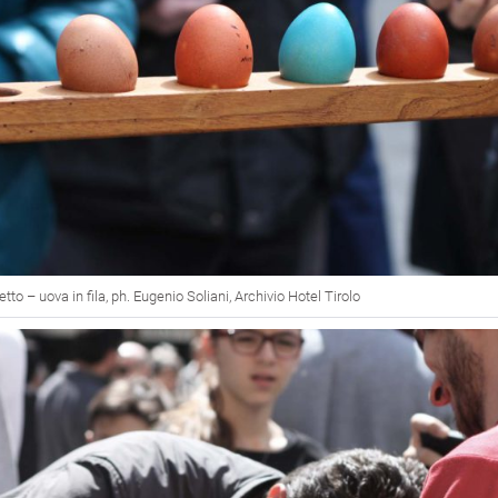
to – uova in fila, ph. Eugenio Soliani, Archivio Hotel Tirolo