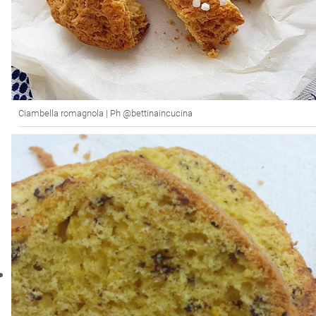
Ciambella romagnola | Ph @bettinaincucina