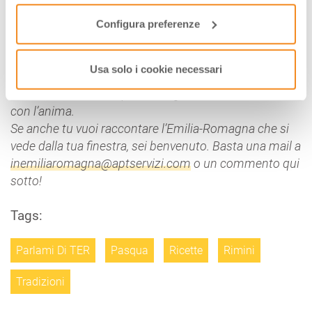
Configura preferenze
Parlami di tER è una serie di racconti dall’Emilia-
Romagna. Sono sguardi d’autore gettati sulla regione
Usa solo i cookie necessari
da persone che son natie, vivono o semplicemente si
sono innamorate di questa singolare, bellissima, terra
con l’anima.
Se anche tu vuoi raccontare l’Emilia-Romagna che si
vede dalla tua finestra, sei benvenuto. Basta una mail a
inemiliaromagna@aptservizi.com
o un commento qui
sotto!
Tags:
Parlami Di TER
Pasqua
Ricette
Rimini
Tradizioni