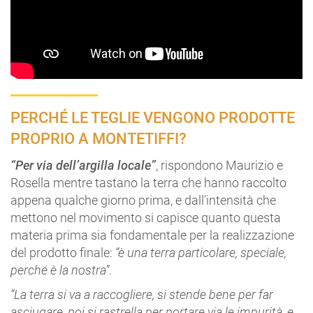
PERCHÉ LE TEGLIE VENGONO PRODOTTE
PROPRIO A MONTETIFFI?
“Per via dell’argilla locale”
, rispondono Maurizio e
Rosella mentre tastano la terra che hanno raccolto
appena qualche giorno prima, e dall’intensità che
mettono nel movimento si capisce quanto questa
materia prima sia fondamentale per la realizzazione
del prodotto finale:
“è una terra particolare, speciale,
perché è la nostra”
.
“La terra si va a raccogliere, si stende bene per far
asciugare, poi si rastrella per portare via le impurità, e