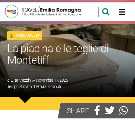
FOOD VALLEY
La piadina e le teglie di
Montetiffi
di
Elisa Mazzini
/// Novembre 17, 2025
Tempo stimato di lettura:
4
minuti
SHARE