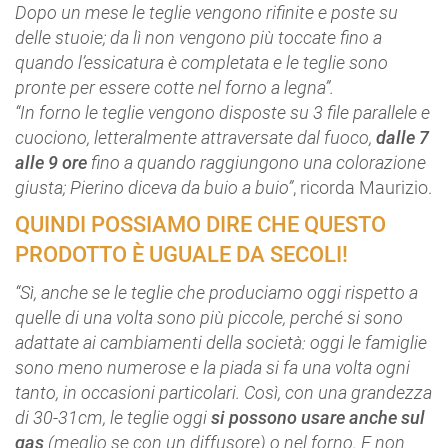
Dopo un mese le teglie vengono rifinite e poste su
delle stuoie; da lì non vengono più toccate fino a
quando l’essicatura è completata e le teglie sono
pronte per essere cotte nel forno a legna”.
“In forno le teglie vengono disposte su 3 file parallele e
cuociono, letteralmente attraversate dal fuoco,
dalle 7
alle 9 ore
fino a quando raggiungono una colorazione
giusta; Pierino diceva da buio a buio”
, ricorda Maurizio.
QUINDI POSSIAMO DIRE CHE QUESTO
PRODOTTO È UGUALE DA SECOLI!
“Sì, anche se le teglie che produciamo oggi rispetto a
quelle di una volta sono più piccole, perché si sono
adattate ai cambiamenti della società: oggi le famiglie
sono meno numerose e la piada si fa una volta ogni
tanto, in occasioni particolari. Così, con una grandezza
di 30-31cm, le teglie oggi
si possono usare anche sul
gas
(meglio se con un diffusore) o nel forno. E non