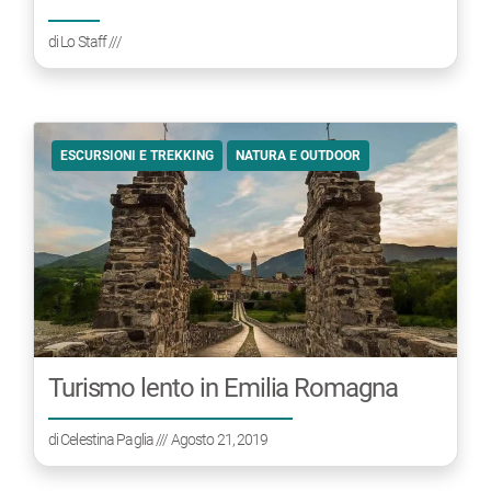
di
Lo Staff
///
ESCURSIONI E TREKKING
NATURA E OUTDOOR
Turismo lento in Emilia Romagna
di
Celestina Paglia
/// Agosto 21, 2019