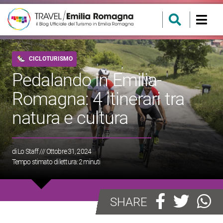
CICLOTURISMO
Pedalando in Emilia-
Romagna: 4 itinerari tra
natura e cultura
di
Lo Staff
/// Ottobre 31, 2024
Tempo stimato di lettura:
2
minuti
SHARE