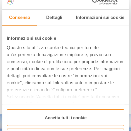
che sovrastano
Bagno di Romagna
, uno dei comuni
compresi all’interno del
Parco Nazionale delle Foreste
Consenso
Dettagli
Informazioni sui cookie
Casentinesi
. Una volta lasciato il piccolo borgo alle
spalle si pedala verso il confine con la Toscana, in
direzione del passo. Prima di rientrare al punto di
Informazioni sui cookie
partenza c’è tempo per ammirare le grandi scarpate
Questo sito utilizza cookie tecnici per fornirle
che si aprono lungo il percorso, alternate tipiche rocce
un’esperienza di navigazione migliore e, previo suo
sedimentarie locali chiamate marne.
consenso, cookie di profilazione per proporle informazioni
Benché il dislivello positivo raggiunga i 600 metri,
e pubblicità in linea con le sue preferenze. Per maggiori
l’itinerario non presenta grosse difficoltà.
dettagli può consultare le nostre “informazioni sui
cookie”, cliccando sul link sottostante o impostare le
preferenze cliccando “Configura preferenze”.
DA PUNTA MARINA TERME A
Selezionando “Accetta tutti i cookie” presta il consenso
CESENATICO
all’uso di tutti i tipi di cookie mentre può revocare il
consenso cliccando su “Usa solo i cookie necessari” e
saranno attivati i soli cookie tecnici necessari al corretto
Accetta tutti i cookie
funzionamento del sito.