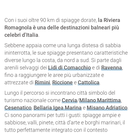
Con i suoi oltre 90 km di spiagge dorate,
la Riviera
Romagnola
è una delle destinazioni balneari più
celebri d’Italia
.
Sebbene appaia come una lunga distesa di sabbia
ininterrotta, le sue spiagge presentano caratteristiche
diverse lungo la costa, da nord a sud. Si parte dagli
arenili selvaggi dei
Lidi di Comacchio
e di
Ravenna
,
fino a raggiungere le aree più urbanizzate e
attrezzate di
Rimini
,
Riccione
e
Cattolica
.
Lungo il percorso si incontrano città simbolo del
turismo nazionale come
Cervia
/
Milano Marittima
,
Cesenatico
,
Bellaria Igea Marina
e
Misano Adriatico
.
Ci sono panorami per tutti i gusti: spiagge ampie e
sabbiose, valli, pinete, città d’arte e borghi marinari, il
tutto perfettamente integrato con il contesto