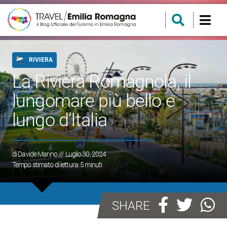
RIVIERA
La Riviera Romagnola, il
lungomare più bello e
lungo d’Italia
di
Davide Marino
/// Luglio 30, 2024
Tempo stimato di lettura:
5
minuti
SHARE