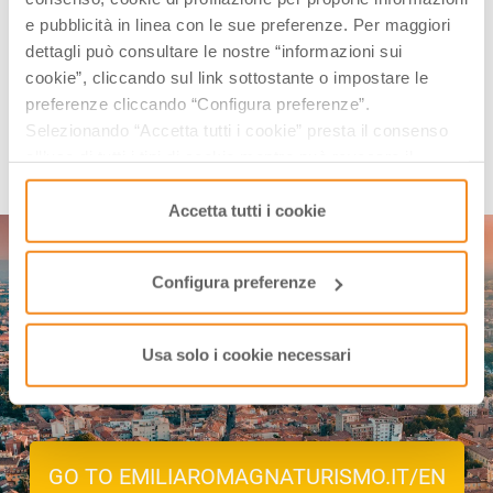
Interested in our newsletter?
e pubblicità in linea con le sue preferenze. Per maggiori
Every first of the month, an email (in Italian) with selected contents and
dettagli può consultare le nostre “informazioni sui
upcoming events.
cookie”, cliccando sul link sottostante o impostare le
preferenze cliccando “Configura preferenze”.
Selezionando “Accetta tutti i cookie” presta il consenso
SUBSCRIBE
all’uso di tutti i tipi di cookie mentre può revocare il
consenso cliccando su “Usa solo i cookie necessari” e
saranno attivati i soli cookie tecnici necessari al corretto
Accetta tutti i cookie
funzionamento del sito.
Configura preferenze
Discover the events in Emilia-
Usa solo i cookie necessari
Romagna!
GO TO EMILIAROMAGNATURISMO.IT/EN