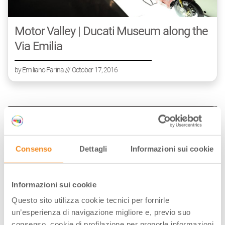
Motor Valley | Ducati Museum along the
Via Emilia
by
Emiliano Farina
/// October 17, 2016
Consenso
Dettagli
Informazioni sui cookie
Informazioni sui cookie
Questo sito utilizza cookie tecnici per fornirle
un’esperienza di navigazione migliore e, previo suo
consenso, cookie di profilazione per proporle informazioni